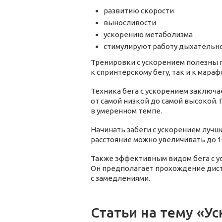
развитию скорости
выносливости
ускорению метаболизма
стимулируют работу дыхательно
Тренировки с ускорением полезны 
к спринтерскому бегу, так и к мараф
Техника бега с ускорением заключа
от самой низкой до самой высокой.
в умеренном темпе.
Начинать забеги с ускорением лучш
расстояние можно увеличивать до 1
Также эффективным видом бега с у
Он предполагает прохождение дист
с замедлениями.
Статьи на тему «У