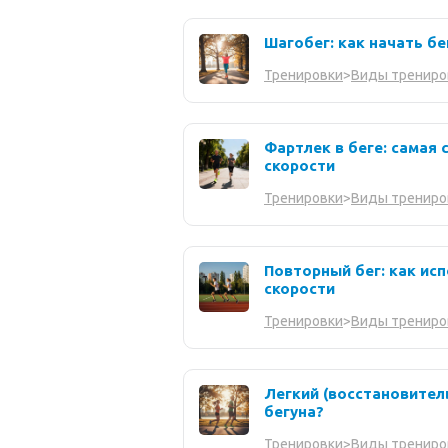
Шагобег: как начать бе
Тренировки
>
Виды трениро
Фартлек в беге: самая
скорости
Тренировки
>
Виды трениро
Повторный бег: как ис
скорости
Тренировки
>
Виды трениро
Легкий (восстановител
бегуна?
Тренировки
>
Виды трениро