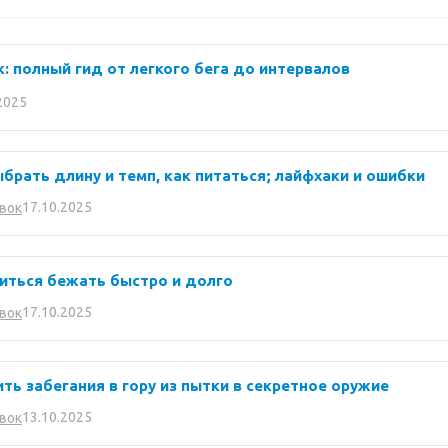
 полный гид от легкого бега до интервалов
2025
брать длину и темп, как питаться; лайфхаки и ошибки
17.10.2025
вок
читься бежать быстро и долго
17.10.2025
вок
тить забегания в гору из пытки в секретное оружие
13.10.2025
вок