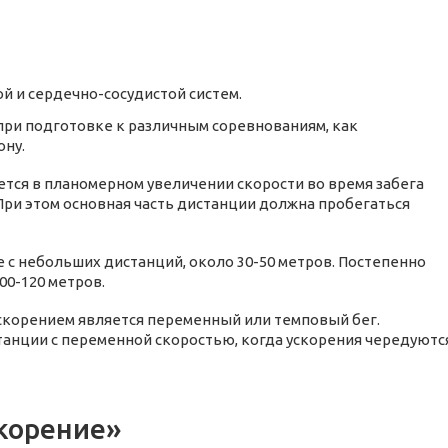
й и сердечно-сосудистой систем.
при подготовке к различным соревнованиям, как
ону.
ется в планомерном увеличении скорости во время забега
 При этом основная часть дистанции должна пробегаться
е с небольших дистанций, около 30-50 метров. Постепенно
00-120 метров.
скорением является переменный или темповый бег.
анции с переменной скоростью, когда ускорения чередуютс
скорение»