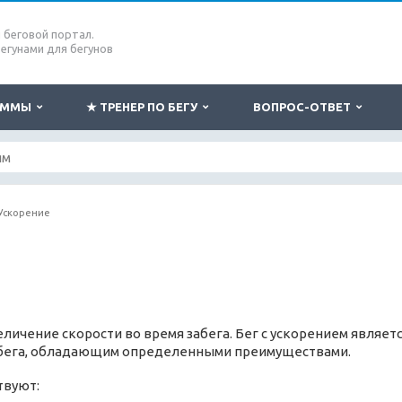
беговой портал.
бегунами для бегунов
РАММЫ
★ ТРЕНЕР ПО БЕГУ
ВОПРОС-ОТВЕТ
Ускорение
личение скорости во время забега. Бег с ускорением являет
 бега, обладающим определенными преимуществами.
твуют: