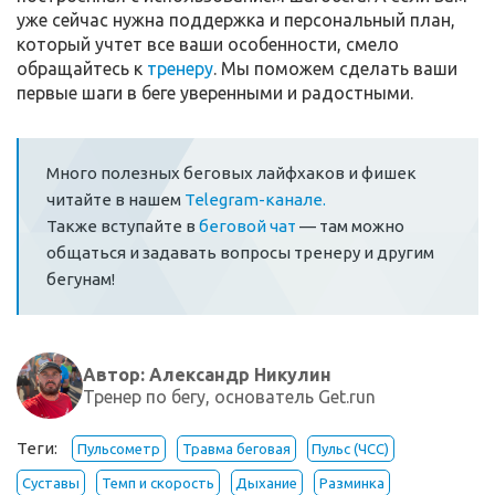
уже сейчас нужна поддержка и персональный план,
который учтет все ваши особенности, смело
обращайтесь к
тренеру
. Мы поможем сделать ваши
первые шаги в беге уверенными и радостными.
Много полезных беговых лайфхаков и фишек
читайте в нашем
Telegram-канале.
Также вступайте в
беговой чат
— там можно
общаться и задавать вопросы тренеру и другим
бегунам!
Автор: Александр Никулин
Тренер по бегу, основатель Get.run
Теги:
Пульсометр
Травма беговая
Пульс (ЧСС)
Суставы
Темп и скорость
Дыхание
Разминка