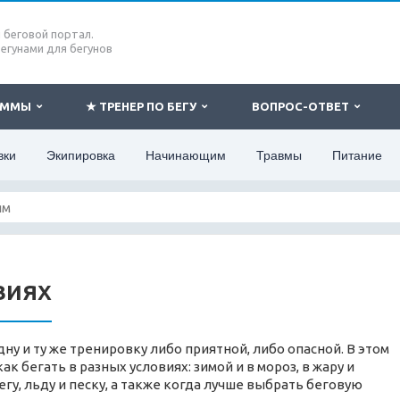
беговой портал.
бегунами для бегунов
РАММЫ
★ ТРЕНЕР ПО БЕГУ
ВОПРОС-ОТВЕТ
вки
Экипировка
Начинающим
Травмы
Питание
виях
ну и ту же тренировку либо приятной, либо опасной. В этом
к бегать в разных условиях: зимой и в мороз, в жару и
егу, льду и песку, а также когда лучше выбрать беговую