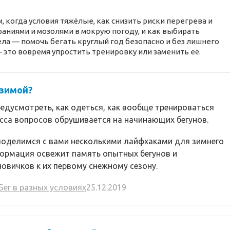
м, когда условия тяжёлые, как снизить риски перегрева и
раниями и мозолями в мокрую погоду, и как выбирать
ела — помочь бегать круглый год безопасно и без лишнего
— это вовремя упростить тренировку или заменить её.
 зимой?
едусмотреть, как одеться, как вообще тренироваться
асса вопросов обрушивается на начинающих бегунов.
поделимся с вами несколькими лайфхаками для зимнего
формация освежит память опытных бегунов и
овичков к их первому снежному сезону.
Бег в разных условиях
25.12.2019