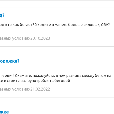
д?
иод кто как бегает? Уходите в манеж, больше силовых, СБУ?
разных условиях
20.10.2023
дорожка?
ргеевич!
Скажите, пожалуйста, в чём разница между бегом на
е и стоит ли злоупотреблять беговой
разных условиях
21.02.2022
ожке