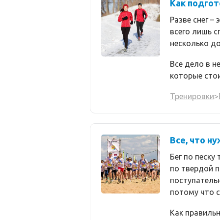
Как подгот
Разве снег –
всего лишь 
несколько д
Все дело в н
которые стои
Тренировки
>
Все, что ну
Бег по песку 
по твердой п
поступательн
потому что с
Как правильн