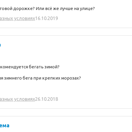
еговой дорожке? Или всё же лучше на улице?
разных условиях
16.10.2019
а
екомендуется бегать зимой?
я зимнего бега при крепких морозах?
разных условиях
26.10.2018
тема