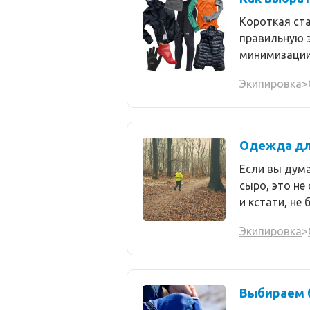
Короткая ста
правильную 
минимизации
Экипировка
>
Одежда дл
Если вы дума
сыро, это не
и кстати, не 
Экипировка
>
Выбираем б