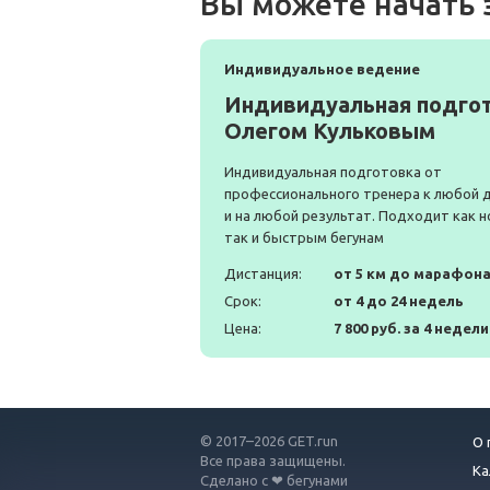
Вы можете начать 
Индивидуальное ведение
Индивидуальная подгот
Олегом Кульковым
Индивидуальная подготовка от
профессионального тренера к любой 
и на любой результат. Подходит как н
так и быстрым бегунам
Дистанция:
от 5 км до марафон
Срок:
от 4 до 24 недель
Цена:
7 800 руб. за 4 недели
© 2017–2026 GET.run
О 
Все права защищены.
Ка
Сделано с ❤ бегунами