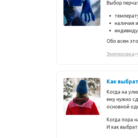
Выбор перчат
температ
наличия и
индивиду
Обо всем это
Экипировка
>
Как выбрат
Когда на ули
ему нужно сд
основной оде
Когда пора 
И как выбрат