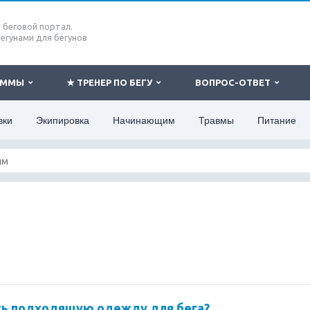
беговой портал.
бегунами для бегунов
РАММЫ
★ ТРЕНЕР ПО БЕГУ
ВОПРОС-ОТВЕТ
вки
Экипировка
Начинающим
Травмы
Питание
ть подходящую одежду для бега?