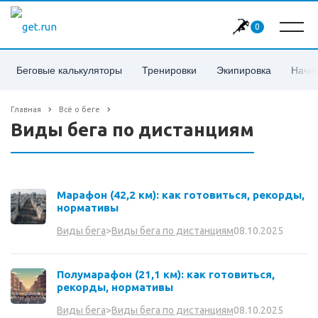
0
Беговые калькуляторы
Тренировки
Экипировка
Начи
Главная
Всё о беге
Виды бега по дистанциям
Марафон (42,2 км): как готовиться, рекорды,
нормативы
08.10.2025
Виды бега
>
Виды бега по дистанциям
Полумарафон (21,1 км): как готовиться,
рекорды, нормативы
08.10.2025
Виды бега
>
Виды бега по дистанциям