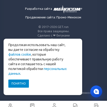
Разработка сайта
Продвижение сайта: Промо-Меноком
© 2017–2026 GET.run
Все права защищены.
Сделано с ❤ бегунами
для бегунов
Продолжая использовать наш сайт,
Телеграм-канал Get.run
вы даете согласие на обработку
файлов cookie
, которые
Беговой чат в Телеграм
обеспечивают правильную работу
сайта и соглашаетесь с нашей
info@get.run
политикой обработки
персональных
данных
.
ПОНЯТНО
Политика конфиденциальности
Пользовательское соглашение
Уведомление о рисках и ограничение ответственности