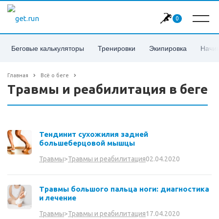
0
Беговые калькуляторы
Тренировки
Экипировка
Начи
Главная
Всё о беге
Травмы и реабилитация в беге
Тендинит сухожилия задней
большеберцовой мышцы
02.04.2020
Травмы
>
Травмы и реабилитация
Травмы большого пальца ноги: диагностика
и лечение
17.04.2020
Травмы
>
Травмы и реабилитация