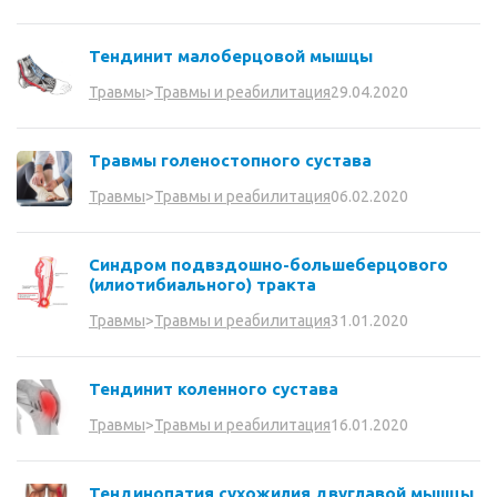
Тендинит малоберцовой мышцы
29.04.2020
Травмы
>
Травмы и реабилитация
Травмы голеностопного сустава
06.02.2020
Травмы
>
Травмы и реабилитация
Синдром подвздошно-большеберцового
(илиотибиального) тракта
31.01.2020
Травмы
>
Травмы и реабилитация
Тендинит коленного сустава
16.01.2020
Травмы
>
Травмы и реабилитация
Тендинопатия сухожилия двуглавой мышцы