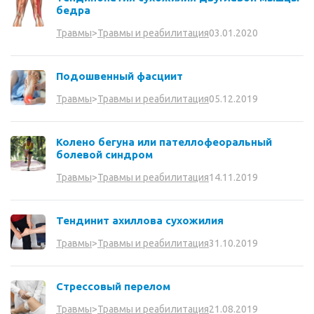
бедра
03.01.2020
Травмы
>
Травмы и реабилитация
Подошвенный фасциит
05.12.2019
Травмы
>
Травмы и реабилитация
Колено бегуна или пателлофеоральный
болевой синдром
14.11.2019
Травмы
>
Травмы и реабилитация
Тендинит ахиллова сухожилия
31.10.2019
Травмы
>
Травмы и реабилитация
Стрессовый перелом
21.08.2019
Травмы
>
Травмы и реабилитация