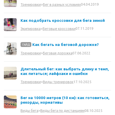
04.04.2019
Тренировки
>
Бег в разных условиях
Как подобрать кроссовки для бега зимой
07.11.2019
Экипировка
>
Беговые кроссовки
Как бегать на беговой дорожке?
ГАЙД
07.06.2022
Тренировки
>
Беговая дорожка
Длительный бег: как выбрать длину и темп,
как питаться; лайфхаки и ошибки
17.10.2025
Тренировки
>
Виды тренировок
Бег на 10000 метров (10 км): как готовиться,
рекорды, нормативы
08.10.2025
Виды бега
>
Виды бега по дистанциям