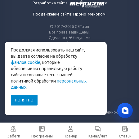
Разработка сайта
Продвижение сайта: Промо-Меноком
© 2017–2026 GET.run
Все права защищены.
Сделано с ❤ бегунами
для бегунов
Продолжая использовать наш сайт,
Телеграм-канал Get.run
вы даете согласие на обработку
файлов cookie
, которые
Беговой чат в Телеграм
обеспечивают правильную работу
сайта и соглашаетесь с нашей
info@get.run
политикой обработки
персональных
данных
.
ПОНЯТНО
Политика конфиденциальности
Пользовательское соглашение
Уведомление о рисках и ограничение ответственности
Забеги
Программы
Тренер
Канал/чат
Статьи