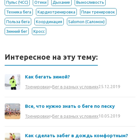
Пульс (ЧСС)
Отеки
Дыхание
Выносливость
Техника бега
Кардиотренировка
План тренировок
Польза бега
Координация
Salomon (Саломон)
Зимний бег
Кросс
Интересное на эту тему:
Как бегать зимой?
25.12.2019
Тренировки
>
Бег в разных условиях
Все, что нужно знать о беге по песку
10.05.2019
Тренировки
>
Бег в разных условиях
Как сделать забег в дождь комфортным?