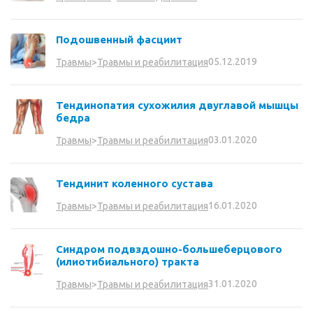
Подошвенный фасциит
05.12.2019
Травмы
>
Травмы и реабилитация
Тендинопатия сухожилия двуглавой мышцы
бедра
03.01.2020
Травмы
>
Травмы и реабилитация
Тендинит коленного сустава
16.01.2020
Травмы
>
Травмы и реабилитация
Синдром подвздошно-большеберцового
(илиотибиального) тракта
31.01.2020
Травмы
>
Травмы и реабилитация