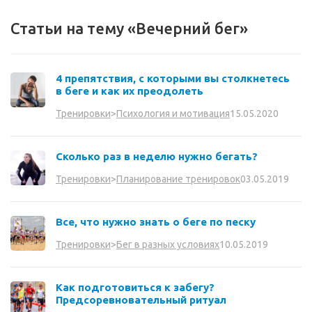
Статьи на тему «Вечерний бег»
4 препятствия, с которыми вы столкнетесь
в беге и как их преодолеть
15.05.2020
Тренировки
>
Психология и мотивация
Сколько раз в неделю нужно бегать?
03.05.2019
Тренировки
>
Планирование тренировок
Все, что нужно знать о беге по песку
10.05.2019
Тренировки
>
Бег в разных условиях
Как подготовиться к забегу?
Предсоревновательный ритуал