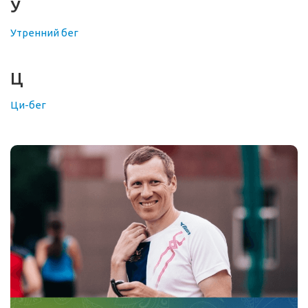
У
Утренний бег
Ц
Ци-бег