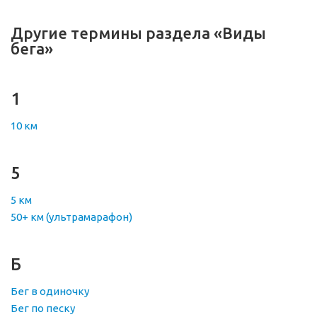
Другие термины раздела «Виды
бега»
1
10 км
5
5 км
50+ км (ультрамарафон)
Б
Бег в одиночку
Бег по песку