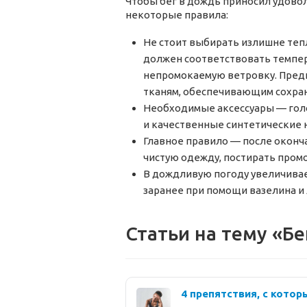
Чтобы бег в дождь приносил удовол
некоторые правила:
Не стоит выбирать излишне те
должен соответствовать темпер
непромокаемую ветровку. Пред
тканям, обеспечивающим сохран
Необходимые аксессуары — голо
и качественные синтетические 
Главное правило — после оконч
чистую одежду, постирать пром
В дождливую погоду увеличивает
заранее при помощи вазелина и
Статьи на тему «Бе
4 препятствия, с котор