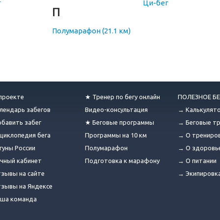
г
Ци-бег
П
Полумарафон (21.1 км)
проекте
★ Тренер по бегу онлайн
ПОЛЕЗНОЕ БЕ
лендарь забегов
Видео-консультация
→ Калькулят
бавить забег
★ Беговые программы
→ Беговые т
циклопедия бега
Программы на 10 км
→ О трениро
гуны России
Полумарафон
→ О здоровь
чный кабинет
Подготовка к марафону
→ О питании
зывы на сайте
→ Экипировк
зывы на Яндексе
ша команда