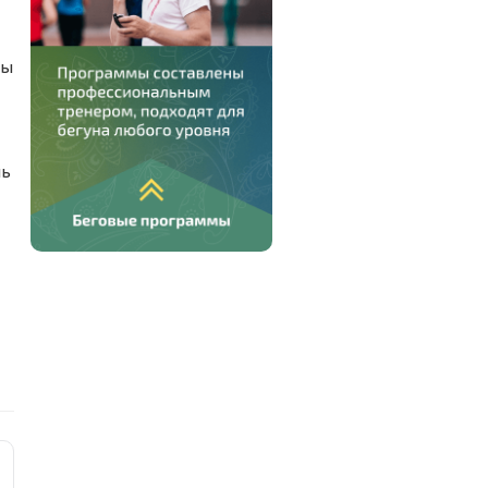
ды
ль