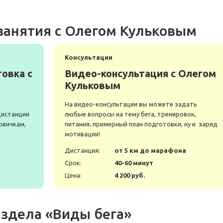
занятия с Олегом Кульковым
Консультации
овка с
Видео-консультация с Олегом
Кульковым
На видео-консультации вы можете задать
дистанции
любые вопросы на тему бега, тренировок,
овичкам,
питания, примерный план подготовки, ну и заряд
мотивации!
а
Дистанция:
от 5 км до марафона
Срок:
40-60 минут
Цена:
4 200 руб.
здела «Виды бега»