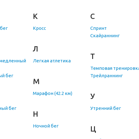
К
С
 бег
Кросс
Спринт
Скайраннинг
Л
Т
(медленный
Легкая атлетика
Темповая тренировк
й бег
Трейлраннинг
М
Марафон (42.2 км)
У
ный бег
Утренний бег
Н
Ночной бег
Ц