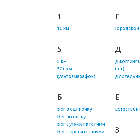
1
Г
10 км
Городской
5
Д
5 км
Джоггинг 
50+ км
бег)
(ультрамарафон)
Длительны
Б
Е
Бег в одиночку
Естествен
Бег по песку
Бег с утяжелителями
З
Бег с препятствиями