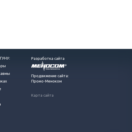
ГУНУ:
Разработка сайта
оры
равмы
Продвижение сайта:
вках
Промо-Меноком
е
Карта сайта
а