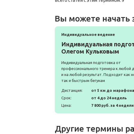
Всего статей с этим термином: 9
Вы можете начать 
Индивидуальное ведение
Индивидуальная подгот
Олегом Кульковым
Индивидуальная подготовка от
профессионального тренера к любой 
и на любой результат. Подходит как н
так и быстрым бегунам
Дистанция:
от 5 км до марафон
Срок:
от 4 до 24 недель
Цена:
7 800 руб. за 4 недели
Другие термины ра