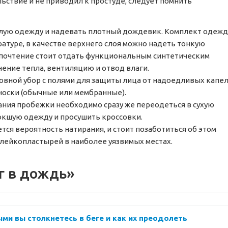
ьствие и не приводил к простуде, следует помнить
плую одежду и надевать плотный дождевик. Комплект одеж
атуре, в качестве верхнего слоя можно надеть тонкую
почтение стоит отдать функциональным синтетическим
ение тепла, вентиляцию и отвод влаги.
вной убор с полями для защиты лица от надоедливых капе
носки (обычные или мембранные).
ания пробежки необходимо сразу же переодеться в сухую
окшую одежду и просушить кроссовки.
ся вероятность натирания, и стоит позаботиться об этом
 лейкопластырей в наиболее уязвимых местах.
г в дождь»
ыми вы столкнетесь в беге и как их преодолеть