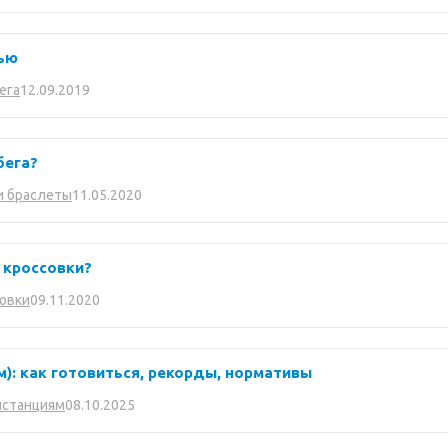
ью
12.09.2019
ега
бега?
11.05.2020
и браслеты
 кроссовки?
09.11.2020
овки
км): как готовиться, рекорды, нормативы
08.10.2025
истанциям