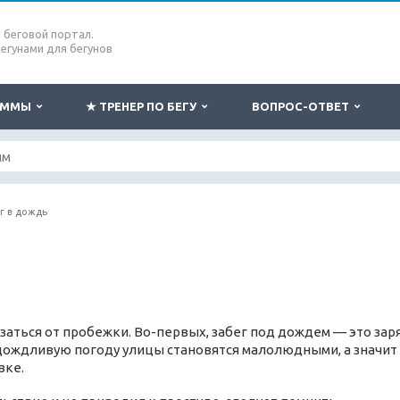
беговой портал.
бегунами для бегунов
РАММЫ
★ ТРЕНЕР ПО БЕГУ
ВОПРОС-ОТВЕТ
г в дождь
аться от пробежки. Во-первых, забег под дождем — это зар
 дождливую погоду улицы становятся малолюдными, а значит
вке.