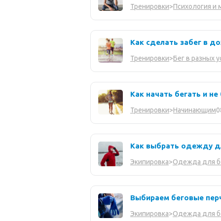
Тренировки
>
Психология и 
Как сделать забег в 
Тренировки
>
Бег в разных 
Как начать бегать и не
0
Тренировки
>
Начинающим
Как выбрать одежду д
Экипировка
>
Одежда для б
Выбираем беговые пер
Экипировка
>
Одежда для б