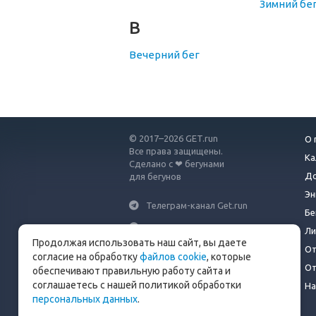
Зимний бе
В
Вечерний бег
© 2017–2026 GET.run
О 
Все права защищены.
Ка
Сделано с ❤ бегунами
До
для бегунов
Эн
Телеграм-канал Get.run
Бе
Беговой чат в Телеграм
Ли
Продолжая использовать наш сайт, вы даете
От
info@get.run
согласие на обработку
файлов cookie
, которые
От
обеспечивают правильную работу сайта и
соглашаетесь с нашей политикой обработки
На
персональных данных
.
Политика конфиденциальности