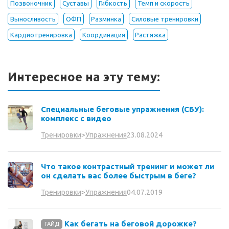
Позвоночник
Суставы
Гибкость
Темп и скорость
Выносливость
ОФП
Разминка
Силовые тренировки
Кардиотренировка
Координация
Растяжка
Интересное на эту тему:
Специальные беговые упражнения (СБУ):
комплекс с видео
23.08.2024
Тренировки
>
Упражнения
Что такое контрастный тренинг и может ли
он сделать вас более быстрым в беге?
04.07.2019
Тренировки
>
Упражнения
Как бегать на беговой дорожке?
ГАЙД