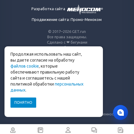
Разработка сайта
Продвижение сайта: Промо-Меноком
© 2017–2026 GET.run
Все права защищены.
Сделано с ❤ бегунами
для бегунов
Продолжая использовать наш сайт,
Телеграм-канал Get.run
вы даете согласие на обработку
файлов cookie
, которые
Беговой чат в Телеграм
обеспечивают правильную работу
сайта и соглашаетесь с нашей
info@get.run
политикой обработки
персональных
данных
.
ПОНЯТНО
Политика конфиденциальности
Пользовательское соглашение
Уведомление о рисках и ограничение ответственности