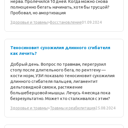
нерва. Пролечился 10 дней. Когда можно снова
полноценно бегать начинать, хотя бы трусцой?
Пробовал, но амортизация
01.09.2024
Здоровье и травмы
>
Восстановление
Теносиновит сухожилия длинного сгибателя
как лечить?
Добрый день. Вопрос по травмам, перегрузил
стопу после длительного бега, по рентгену —
кости норм, УЗИ показало теносиновит сухожилия
длинного сгибателя пальцев, лигаментит
дельтовидной связки, растяжение
большеберцовой мышцы. Лечусь 4 месяца пока
безрезультатно. Может кто сталкивался с этим?
25.08.2024
Здоровье и травмы
>
Травмы и реабилитация