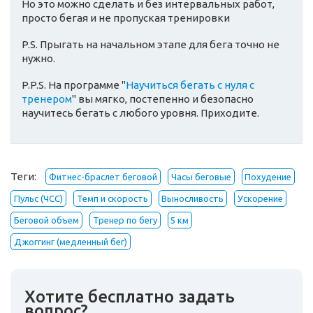
Но это можно сделать и без интервальных работ,
просто бегая и не пропуская тренировки
P.S. Прыгать на начальном этапе для бега точно не
нужно.
P.P.S. На программе "
Научиться бегать с нуля с
тренером
" вы мягко, постепенно и безопасно
научитесь бегать с любого уровня. Приходите.
Теги:
Фитнес-браслет беговой
Часы беговые
Похудение
Пульс (ЧСС)
Темп и скорость
Выносливость
Ускорение
Беговой объем
Тренер по бегу
5 км
Джоггинг (медленный бег)
Хотите бесплатно задать
вопрос?