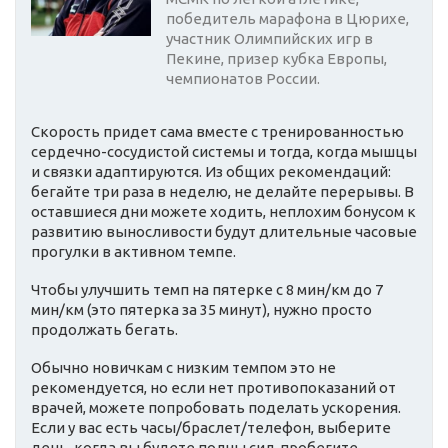
победитель марафона в Цюрихе,
участник Олимпийских игр в
Пекине, призер кубка Европы,
чемпионатов России.
Скорость придет сама вместе с тренированностью
сердечно-сосудистой системы и тогда, когда мышцы
и связки адаптируются. Из общих рекомендаций:
бегайте три раза в неделю, не делайте перерывы. В
оставшиеся дни можете ходить, неплохим бонусом к
развитию выносливости будут длительные часовые
прогулки в активном темпе.
Чтобы улучшить темп на пятерке с 8 мин/км до 7
мин/км (это пятерка за 35 минут), нужно просто
продолжать бегать.
Обычно новичкам с низким темпом это не
рекомендуется, но если нет противопоказаний от
врачей, можете попробовать поделать ускорения.
Если у вас есть часы/браслет/телефон, выберите
день, когда вы будете полны сил, пробегите