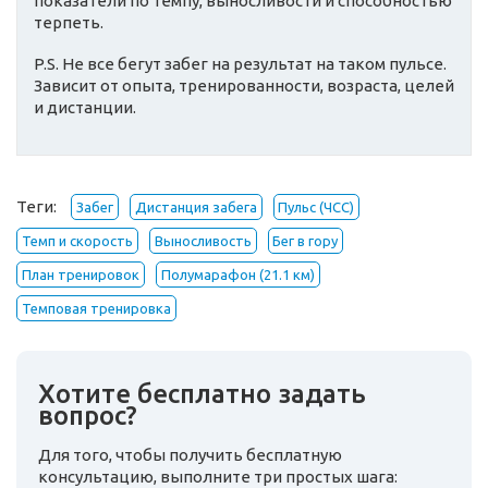
показатели по темпу, выносливости и способностью
терпеть.
P.S. Не все бегут забег на результат на таком пульсе.
Зависит от опыта, тренированности, возраста, целей
и дистанции.
Теги:
Забег
Дистанция забега
Пульс (ЧСС)
Темп и скорость
Выносливость
Бег в гору
План тренировок
Полумарафон (21.1 км)
Темповая тренировка
Хотите бесплатно задать
вопрос?
Для того, чтобы получить бесплатную
консультацию, выполните три простых шага: