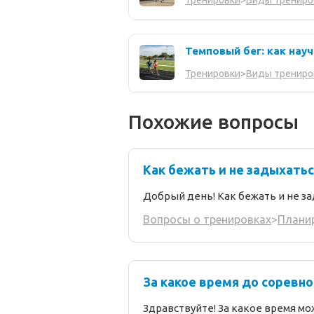
Тренировки
>
Виды трениро
Темповый бег: как нау
Тренировки
>
Виды трениро
Похожие вопросы
Как бежать и не задыхатьс
Добрый день! Как бежать и не з
Вопросы о тренировках
>
Плани
За какое время до соревн
Здравствуйте! За какое время мо