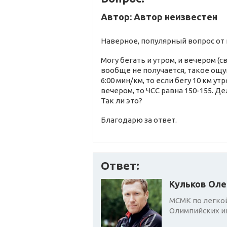
Автор: Автор неизвестен
Наверное, популярный вопрос от
Могу бегать и утром, и вечером (
вообще не получается, такое ощу
6:00 мин/км, то если бегу 10 км ут
вечером, то ЧСС равна 150-155. Де
Так ли это?
Благодарю за ответ.
Ответ:
Кульков Оле
МСМК по легкой
Олимпийских иг