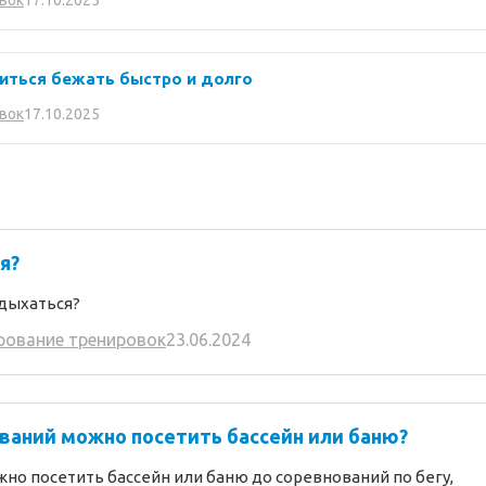
вок
читься бежать быстро и долго
17.10.2025
вок
я?
адыхаться?
рование тренировок
23.06.2024
ований можно посетить бассейн или баню?
жно посетить бассейн или баню до соревнований по бегу,