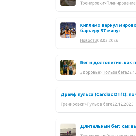
Тренировки
>
Планирование
Киплимо вернул миров
барьеру 57 минут
08.03.2026
Новости
Бег и долголетие: как 
22.1
Здоровье
>
Польза бега
Дрейф пульса (Cardiac Drift): п
22.12.2025
Тренировки
>
Пульс в беге
Длительный бег: как вы