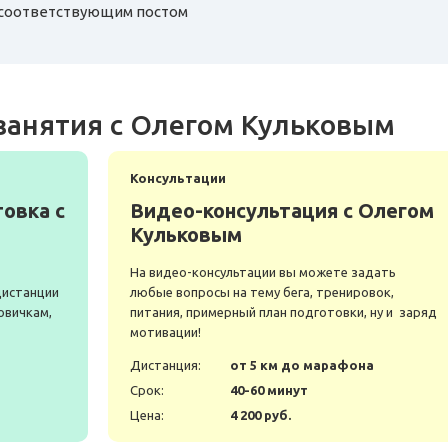
д соответствующим постом
занятия с Олегом Кульковым
Консультации
овка с
Видео-консультация с Олегом
Кульковым
На видео-консультации вы можете задать
дистанции
любые вопросы на тему бега, тренировок,
овичкам,
питания, примерный план подготовки, ну и заряд
мотивации!
а
Дистанция:
от 5 км до марафона
Срок:
40-60 минут
Цена:
4 200 руб.