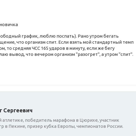
 новичка
свободный график, люблю поспать). Рано утром бегать
щение, что организм спит. Если взять мой стандартный темп
ром, то средняя ЧСС 165 ударов в минуту, если же бегу
лаю вывод, что вечером организм "разогрет", а утром "спит".
г Сергеевич
 атлетике, победитель марафона в Цюрихе, участник
р в Пекине, призер кубка Европы, чемпионатов России.