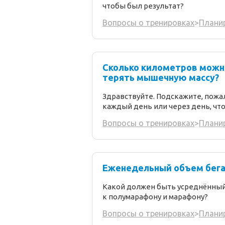
чтобы был результат?
Вопросы о тренировках
>
Плани
Сколько километров можно
терять мышечную массу?
Здравствуйте. Подскажите, пожа
каждый день или через день, чт
Вопросы о тренировках
>
Плани
Еженедельный объем бега
Какой должен быть усреднённы
к полумарафону и марафону?
Вопросы о тренировках
>
Плани