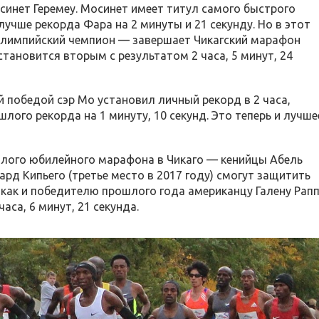
инет Геремеу. Мосинет имеет титул самого быстрого
лучше рекорда Фара на 2 минуты и 21 секунду. Но в этот
лимпийский чемпион — завершает Чикагский марафон
 становится вторым с результатом 2 часа, 5 минут, 24
й победой сэр Мо установил личный рекорд в 2 часа,
шлого рекорда на 1 минуту, 10 секунд. Это теперь и лучше
лого юбилейного марафона в Чикаго — кенийцы Абель
нард Кипьего (третье место в 2017 году) смогут защитить
, как и победителю прошлого года американцу Галену Рапп
аса, 6 минут, 21 секунда.