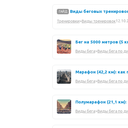
Виды беговых тренировок:
ГАЙД
12.10.
Тренировки
>
Виды тренировок
Бег на 5000 метров (5 
Виды бега
>
Виды бега по д
Марафон (42,2 км): как
Виды бега
>
Виды бега по д
Полумарафон (21,1 км):
Виды бега
>
Виды бега по д