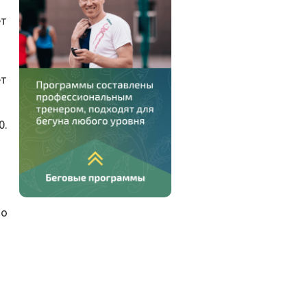
ет
ет
0.
то