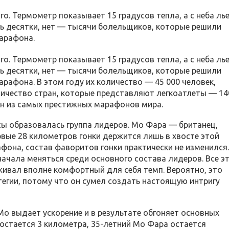
аго. Термометр показывает 15 градусов тепла, а с неба ль
ь десятки, нет — тысячи болельщиков, которые решили
арафона.
аго. Термометр показывает 15 градусов тепла, а с неба ль
ь десятки, нет — тысячи болельщиков, которые решили
рафона. В этом году их количество — 45 000 человек,
ичество стран, которые представляют легкоатлеты — 14
ин из самых престижных марафонов мира.
ы образовалась группа лидеров. Мо Фара — британец,
вые 28 километров гонки держится лишь в хвосте этой
фона, состав фаворитов гонки практически не изменился.
начала меняться среди основного состава лидеров. Все э
ивал вполне комфортный для себя темп. Вероятно, это
тегии, потому что он сумел создать настоящую интригу
Мо выдает ускорение и в результате обгоняет основных
 остается 3 километра,
35-летний
Мо Фара остается