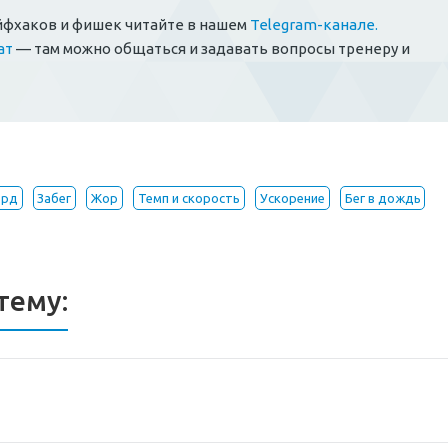
йфхаков и фишек читайте в нашем
Telegram-канале.
ат
— там можно общаться и задавать вопросы тренеру и
орд
Забег
Жор
Темп и скорость
Ускорение
Бег в дождь
тему: