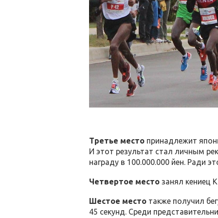
Третье место
принадлежит японцу
И этот результат стал личным рек
награду в 100.000.000 йен. Ради э
Четвертое место
занял кениец К
Шестое место
также получил бегу
45 секунд. Среди представительн