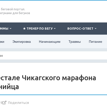
беговой портал.
бегунами для бегунов
РАММЫ
★ ТРЕНЕР ПО БЕГУ
ВОПРОС-ОТВЕТ
вки
Экипировка
Начинающим
Травмы
Питание
стале Чикагского марафона
енийца
19
Поделиться