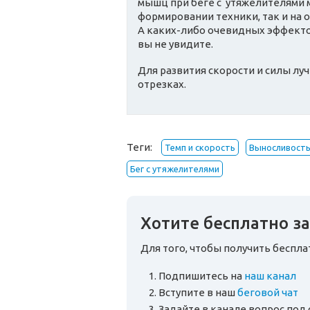
мышц при беге с утяжелителями м
формировании техники, так и на 
А каких-либо очевидных эффектов
вы не увидите.
Для развития скорости и силы лу
отрезках.
Теги:
Темп и скорость
Выносливост
Бег с утяжелителями
Хотите бесплатно за
Для того, чтобы получить беспл
Подпишитесь на
наш канал
Вступите в наш
беговой чат
Задайте в канале вопрос по