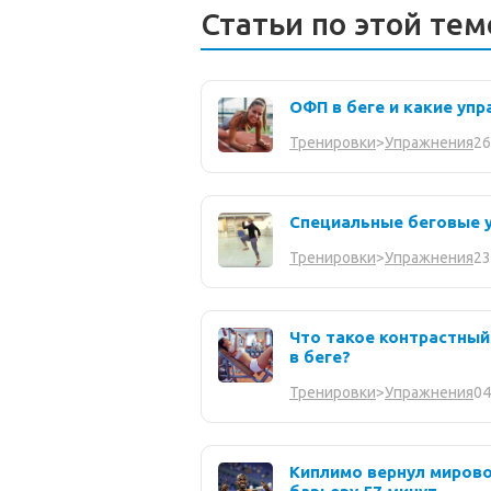
Статьи по этой тем
ОФП в беге и какие уп
26
Тренировки
>
Упражнения
Специальные беговые у
23
Тренировки
>
Упражнения
Что такое контрастный
в беге?
04
Тренировки
>
Упражнения
Киплимо вернул миров