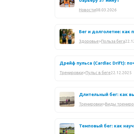
барьеру 57 минут
08.03.2026
Новости
Бег и долголетие: как 
22.1
Здоровье
>
Польза бега
Дрейф пульса (Cardiac Drift): п
22.12.2025
Тренировки
>
Пульс в беге
Длительный бег: как вы
Тренировки
>
Виды трениро
Темповый бег: как нау