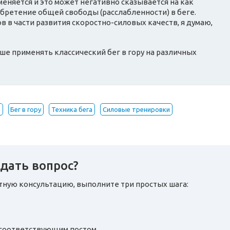
еняется и это может негативно сказывается на как
обретение общей свободы (расслабленности) в беге.
 в части развития скоростно-силовых качеств, я думаю,
чше применять классический бег в гору на различных
ь
Бег в гору
Техника бега
Силовые тренировки
дать вопрос?
атную консультацию, выполните три простых шага:
д соответствующим постом