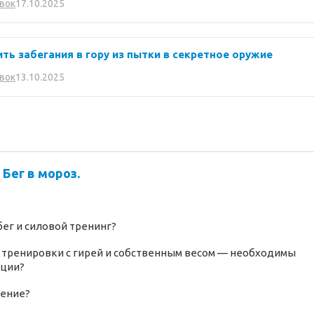
17.10.2025
вок
тить забегания в гору из пытки в секретное оружие
13.10.2025
вок
 Бег в мороз.
бег и силовой тренинг?
 тренировки с гирей и собственным весом — необходимы
нции?
нение?