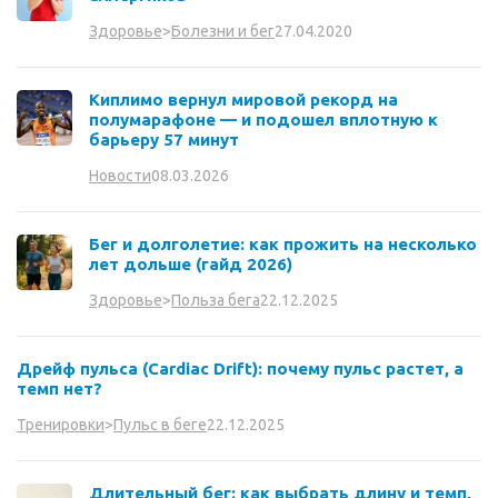
27.04.2020
Здоровье
>
Болезни и бег
Киплимо вернул мировой рекорд на
полумарафоне — и подошел вплотную к
барьеру 57 минут
08.03.2026
Новости
Бег и долголетие: как прожить на несколько
лет дольше (гайд 2026)
22.12.2025
Здоровье
>
Польза бега
Дрейф пульса (Cardiac Drift): почему пульс растет, а
темп нет?
22.12.2025
Тренировки
>
Пульс в беге
Длительный бег: как выбрать длину и темп,