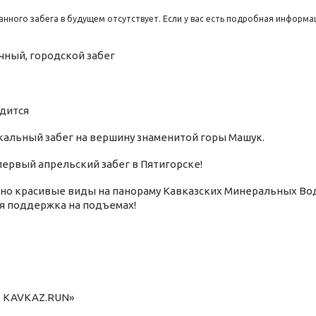
нного забега в будущем отсутствует. Если у вас есть подробная информа
чный,
городской
забег
одится
альный забег на вершину знаменитой горы Машук.
ервый апрельский забег в Пятигорске!
но красивые виды на панораму Кавказских Минеральных Вод,
ая поддержка на подъемах!
3 KAVKAZ.RUN»