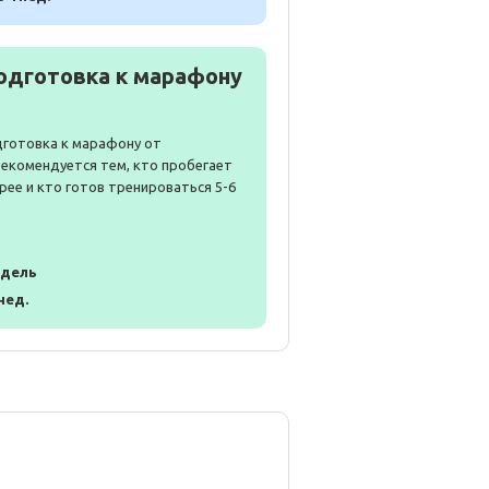
одготовка к марафону
дготовка к марафону от
Рекомендуется тем, кто пробегает
рее и кто готов тренироваться 5-6
едель
 нед.