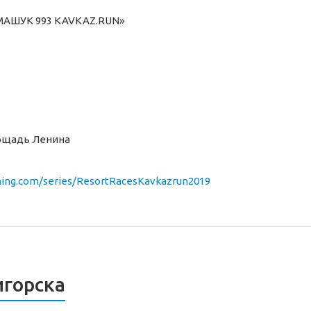
«МАШУК 993 KAVKAZ.RUN»
лощадь Ленина
nning.com/series/ResortRacesKavkazrun2019
игорска