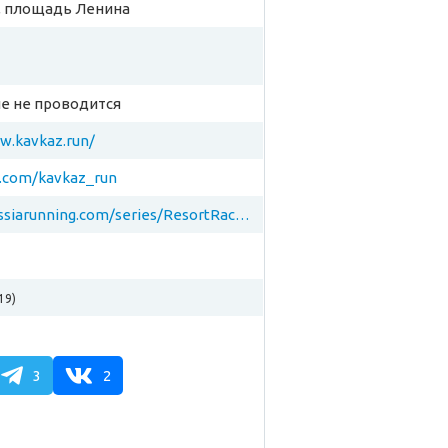
к, площадь Ленина
е не проводится
w.kavkaz.run/
k.com/kavkaz_run
https://russiarunning.com/series/ResortRacesKavkazrun2019
19)
3
2