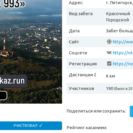
Адрес:
г. Пятигорс
Вид забега
Красочный
Городской
Дата
Забег больш
Сайт
http://ww
Соцсети
https://v
Регистрация
Дистанции 2
6 км
Участников
190
(было в 20
Поделиться или сохранить:
УЧАСТВОВАЛ
Рейтинг касанием: