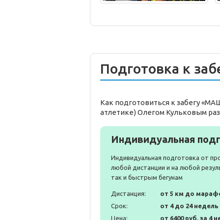
Подготовка к заб
Как подготовиться к забегу «М
атлетике) Олегом Кульковым раз
Индивидуальная подг
Индивидуальная подготовка от пр
любой дистанции и на любой резул
так и быстрым бегунам
Дистанция:
от 5 км до мараф
Срок:
от 4 до 24 недель
Цена:
от 6400 руб. за 4 н