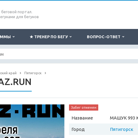
беговой портал.
бегунами для бегунов
РАММЫ
★ ТРЕНЕР ПО БЕГУ
ВОПРОС-ОТВЕТ
ский край
Пятигорск
AZ.RUN
Забег отменен
Название
МАШУК 993 
Город
Пятигорск