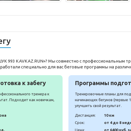
егу
АШУК 993 KAVKAZ.RUN»? Мы совместно с профессиональным т
работали специально для вас беговые программы на различ
отовка к забегу
Программы подгото
офессионального тренера к
Тренировочные планы для подг
ьтат. Подходит как новичкам,
начинающих бегунов (первые 10
улучшить свой результат.
она
Дистанция:
10 км
Срок:
от 4 до 8 нед
ед.
Цена:
от 6400 руб. з