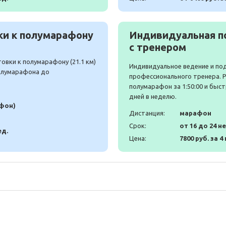
и к полумарафону
Индивидуальная п
с тренером
вки к полумарафону (21.1 км)
Индивидуальное ведение и по
полумарафона до
профессионального тренера. 
полумарафон за 1:50:00 и быст
дней в неделю.
афон)
Дистанция:
марафон
Срок:
от 16 до 24 н
ед.
Цена:
7800 руб. за 4