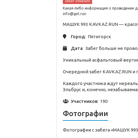
Забег отменен
Какая-либо информация о проведении да
info@get.run
МАШУК 993 KAVKAZ.RUN —
красо
Город
: Пятигорск
Дата
: Забег больше не пров
Уникальный асфальтовый вертик
Очередной забег KAVKAZ.RUN и п
Каждого участника ждут нереаль
Эльбрус и, конечно, незабываем
Участников
: 190
Фотографии
Фотографии с забега «МАШУК 99