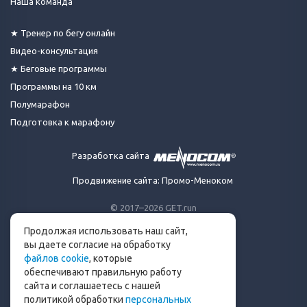
Наша команда
★ Тренер по бегу онлайн
Видео-консультация
★ Беговые программы
Программы на 10 км
Полумарафон
Подготовка к марафону
Разработка сайта
Продвижение сайта: Промо-Меноком
© 2017–2026 GET.run
Все права защищены.
Продолжая использовать наш сайт,
Сделано с ❤ бегунами
вы даете согласие на обработку
для бегунов
файлов cookie
, которые
Телеграм-канал Get.run
обеспечивают правильную работу
Беговой чат в Телеграм
сайта и соглашаетесь с нашей
политикой обработки
персональных
info@get.run