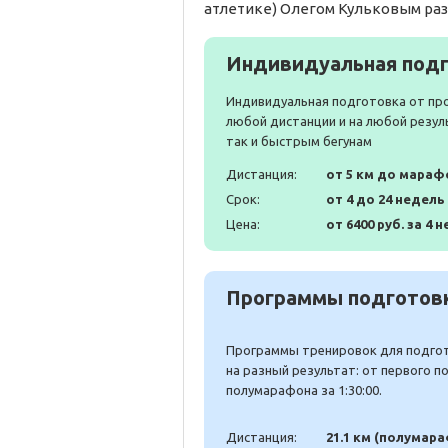
атлетике) Олегом Кульковым раз
Индивидуальная подг
Индивидуальная подготовка от пр
любой дистанции и на любой резул
так и быстрым бегунам
Дистанция:
от 5 км до мараф
Срок:
от 4 до 24 недель
Цена:
от 6400 руб. за 4 н
Программы подготовк
Программы тренировок для подгото
на разный результат: от первого 
полумарафона за 1:30:00.
Дистанция:
21.1 км (полумар