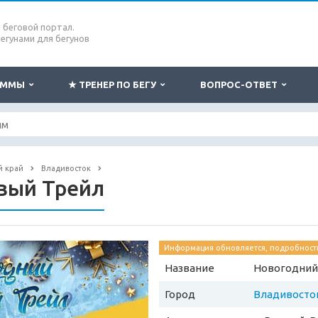
беговой портал.
бегунами для бегунов
РАММЫ
★ ТРЕНЕР ПО БЕГУ
ВОПРОС-ОТВЕТ
й край
Владивосток
вый Трейл
Информация обновляется, подробности
Название
Новогодний
Город
Владивосто