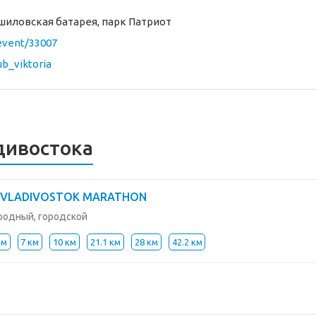
ошиловская батарея, парк Патриот
/event/33007
ub_viktoria
дивостока
 VLADIVOSTOK MARATHON
одный, городской
км
7 км
10 км
21.1 км
28 км
42.2 км