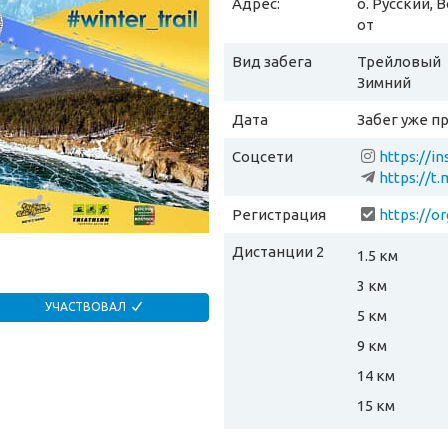
Адрес:
о. Русский,
от
Вид забега
Трейловый
Зимний
Дата
Забег уже п
Соцсети
https://i
https://t
Регистрация
https://o
Дистанции 2
1.5 км
3 км
УЧАСТВОВАЛ
5 км
9 км
14 км
15 км