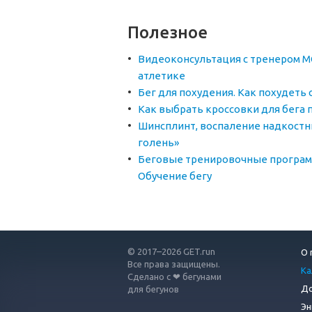
Полезное
Видеоконсультация с тренером М
атлетике
Бег для похудения. Как похудеть
Как выбрать кроссовки для бега 
Шинсплинт, воспаление надкостн
голень»
Беговые тренировочные програм
Обучение бегу
© 2017–2026 GET.run
О 
Все права защищены.
Ка
Сделано с ❤ бегунами
До
для бегунов
Эн