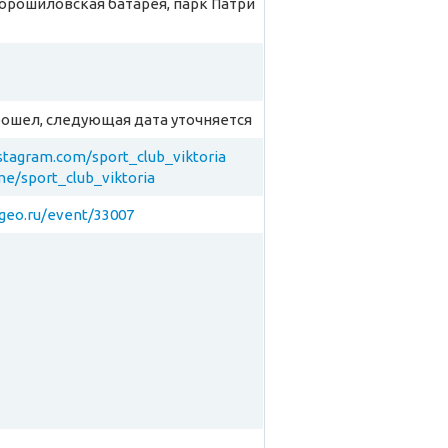
 Ворошиловская батарея, парк Патри
рошел, следующая дата уточняется
nstagram.com/sport_club_viktoria
.me/sport_club_viktoria
rgeo.ru/event/33007