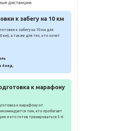
ные дистанции.
вки к забегу на 10 км
отовки к забегу на 10 км для
 км), а также для тех, кто хочет
ель
а 4 нед.
одготовка к марафону
дготовка к марафону от
Рекомендуется тем, кто пробегает
рее и кто готов тренироваться 5-6