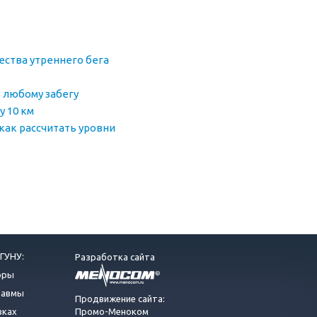
ества утреннего бега
 любому забегу
у 10 км
 как рассчитать уровни
ГУНУ:
Разработка сайта
оры
равмы
Продвижение сайта:
вках
Промо-Меноком