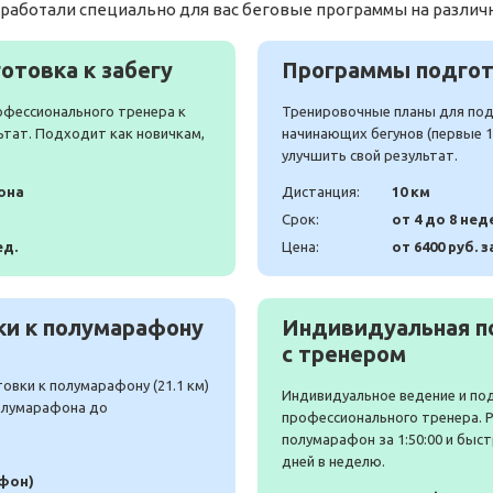
работали специально для вас беговые программы на различ
отовка к забегу
Программы подгото
офессионального тренера к
Тренировочные планы для подг
ьтат. Подходит как новичкам,
начинающих бегунов (первые 10
улучшить свой результат.
она
Дистанция:
10 км
Срок:
от 4 до 8 нед
ед.
Цена:
от 6400 руб. з
и к полумарафону
Индивидуальная п
с тренером
вки к полумарафону (21.1 км)
Индивидуальное ведение и по
полумарафона до
профессионального тренера. 
полумарафон за 1:50:00 и быст
дней в неделю.
афон)