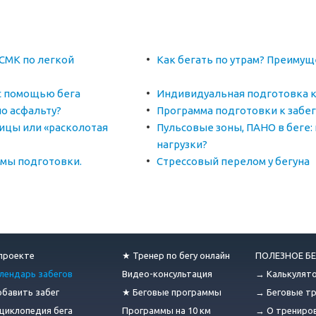
СМК по легкой
Как бегать по утрам? Преимущ
 с помощью бега
Индивидуальная подготовка к
по асфальту?
Программа подготовки к забег
ицы или «расколотая
Пульсовые зоны, ПАНО в беге:
нагрузки?
мы подготовки.
Стрессовый перелом у бегуна
проекте
★ Тренер по бегу онлайн
ПОЛЕЗНОЕ БЕ
лендарь забегов
Видео-консультация
→ Калькулят
бавить забег
★ Беговые программы
→ Беговые т
циклопедия бега
Программы на 10 км
→ О трениро