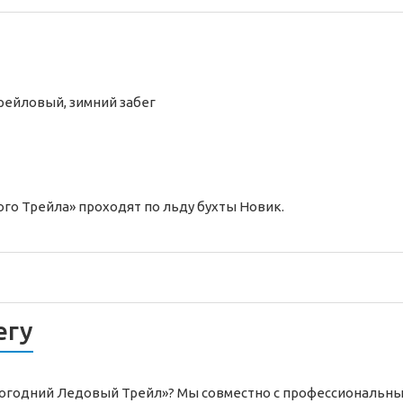
рейловый,
зимний
забег
о Трейла» проходят по льду бухты Новик.
егу
овогодний Ледовый Трейл»? Мы совместно с профессиональн