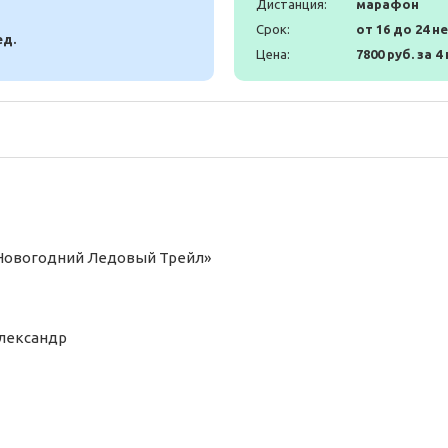
Дистанция:
марафон
Срок:
от 16 до 24 н
ед.
Цена:
7800 руб. за 4
«Новогодний Ледовый Трейл»
Александр