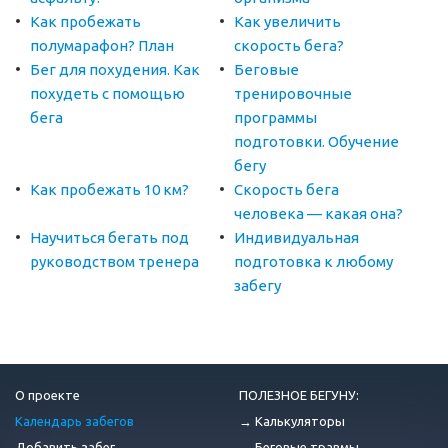
Как пробежать
Как увеличить
полумарафон? План
скорость бега?
Бег для похудения. Как
Беговые
похудеть с помощью
тренировочные
бега
программы
подготовки. Обучение
бегу
Как пробежать 10 км?
Скорость бега
человека — какая она?
Научиться бегать под
Индивидуальная
руководством тренера
подготовка к любому
забегу
О проекте
ПОЛЕЗНОЕ БЕГУНУ:
Календарь забегов
→ Калькуляторы
Добавить забег
→ Беговые травмы