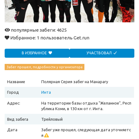
популярные забеги: 4625
Избранное:
1 пользователь Get.run
В ИЗБРАННОЕ
УЧАСТВОВАЛ
Забег прошел, подробности у организатора
Название
Полярная Серия забег на Манарагу
Город
Инта
Адрес:
На территории базы отдыха "Желанное", Респ
ублика Коми, в 130 км от г. Инта.
Вид забега
Трейловый
Дата
Забег уже прошел, следующая дата уточняетс
я