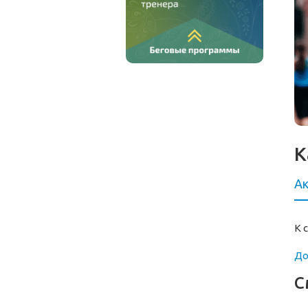
К
Ак
К 
До
С