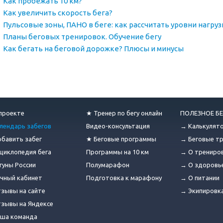
Как пробежать 10 км?
Как увеличить скорость бега?
Пульсовые зоны, ПАНО в беге: как рассчитать уровни нагруз
Планы беговых тренировок. Обучение бегу
Как бегать на беговой дорожке? Плюсы и минусы
проекте
★ Тренер по бегу онлайн
ПОЛЕЗНОЕ БЕ
лендарь забегов
Видео-консультация
→ Калькулят
бавить забег
★ Беговые программы
→ Беговые т
циклопедия бега
Программы на 10 км
→ О трениро
гуны России
Полумарафон
→ О здоровь
чный кабинет
Подготовка к марафону
→ О питании
зывы на сайте
→ Экипировк
зывы на Яндексе
ша команда