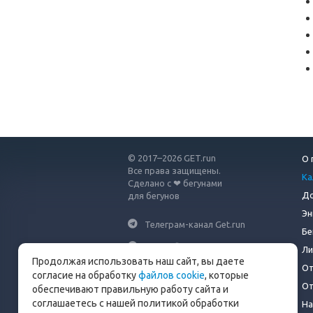
© 2017–2026 GET.run
О 
Все права защищены.
Ка
Сделано с ❤ бегунами
До
для бегунов
Эн
Телеграм-канал Get.run
Бе
Беговой чат в Телеграм
Ли
Продолжая использовать наш сайт, вы даете
От
info@get.run
согласие на обработку
файлов cookie
, которые
От
обеспечивают правильную работу сайта и
соглашаетесь с нашей политикой обработки
На