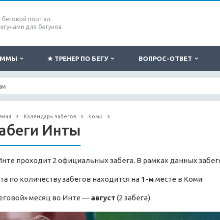
беговой портал.
бегунами для бегунов
РАММЫ
★ ТРЕНЕР ПО БЕГУ
ВОПРОС-ОТВЕТ
вная
Календарь забегов
Коми
абеги Инты
Инте проходит 2 официальных забега. В рамках данных забег
та по количеству забегов находится на
1-м
месте в Коми
еговой» месяц во Инте —
август
(2 забега).