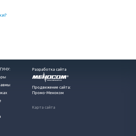
ки?
ГУНУ:
Разработка сайта
оры
равмы
Продвижение сайта:
вках
Промо-Меноком
е
Карта сайта
а