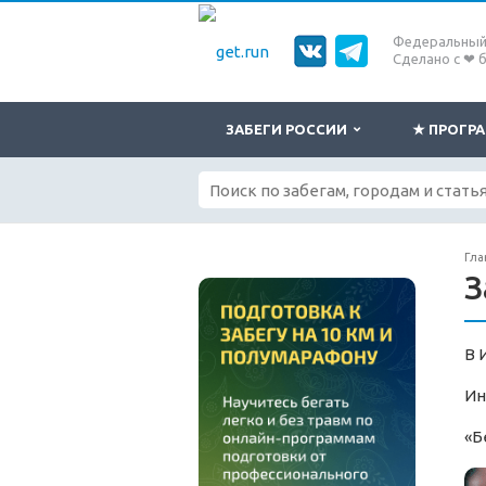
Федеральный 
Сделано с ❤ 
ЗАБЕГИ РОССИИ
★ ПРОГ
Гла
З
В 
Ин
«Б