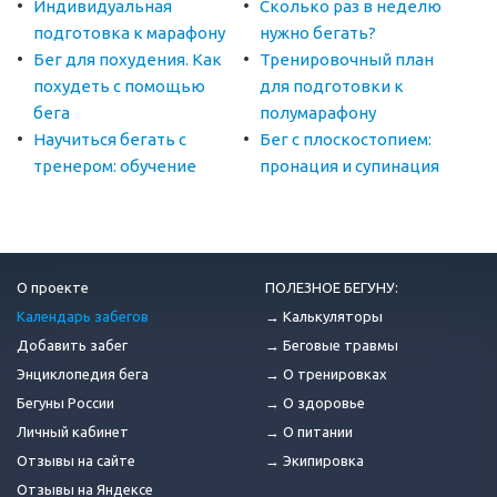
Индивидуальная
Сколько раз в неделю
подготовка к марафону
нужно бегать?
Бег для похудения. Как
Тренировочный план
похудеть с помощью
для подготовки к
бега
полумарафону
Научиться бегать с
Бег с плоскостопием:
тренером: обучение
пронация и супинация
О проекте
ПОЛЕЗНОЕ БЕГУНУ:
Календарь забегов
→ Калькуляторы
Добавить забег
→ Беговые травмы
Энциклопедия бега
→ О тренировках
Бегуны России
→ О здоровье
Личный кабинет
→ О питании
Отзывы на сайте
→ Экипировка
Отзывы на Яндексе