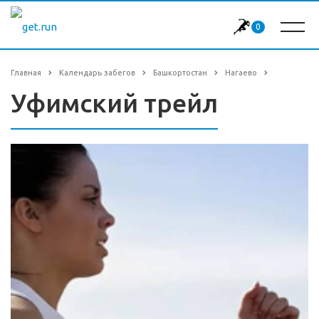
0
Главная
Календарь забегов
Башкортостан
Нагаево
Уфимский трейл