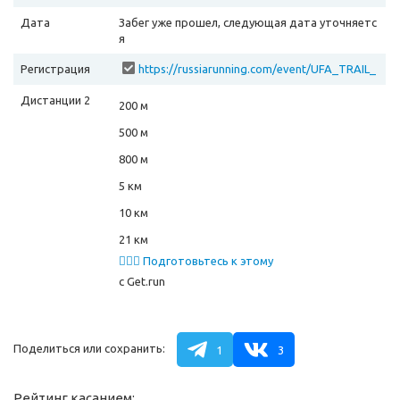
Дата
Забег уже прошел, следующая дата уточняетс
я
Регистрация
https://russiarunning.com/event/UFA_TRAIL_
2025/
Дистанции 2
200 м
500 м
800 м
5 км
10 км
21 км
🏃🏻‍♂️ Подготовьтесь к этому
забегу
с Get.run
Поделиться или сохранить:
1
3
Рейтинг касанием: