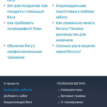
Бег для похудения. Как
Индивидуальная
похудеть с помощью
подготовка к любому
бега
забегу
Как пробежать
Как правильно начать
полумарафон? План
бегать? Полное
руководство для
новичков
Обучение бегу с
Сколько раз в неделю
профессиональным
нужно бегать?
тренером
О проекте
ПОЛЕЗНОЕ БЕГУНУ:
Календарь забегов
→ Калькуляторы
Добавить забег
→ Беговые травмы
Энциклопедия бега
→ О тренировках