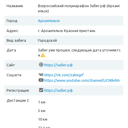
Название
Всероссийский полумарафон Забег.рф (Арханг
ельск)
Город
Архангельск
Адрес:
г. Архангельск Красная пристань
Вид забега
Городской
Дата
Забег уже прошел, следующая дата уточняетс
я
Сайт
https://забег.рф
Соцсети
https://vk.com/zabegrf
https://www.youtube.com/channel/UCN8vRA
Rh9HeGBJryD41kCwA
Регистрация
https://забег.рф
Дистанции 2
1 км
5 км
10 км
21.1 км