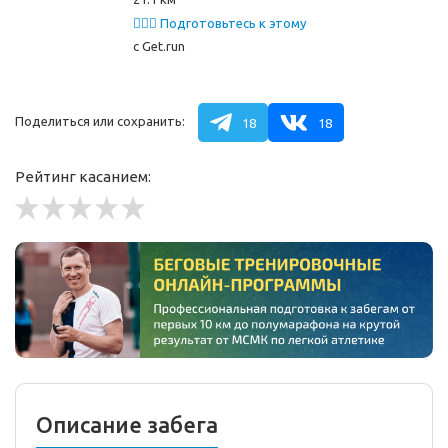
🏃🏻‍♂️ Подготовьтесь к этому
забегу
с Get.run
Поделиться или сохранить:
18
18
Рейтинг касанием:
Описание забега