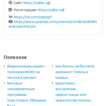
Сайт:
https://забег.рф
Регистрация:
https://забег.рф
https://vk.com/zabegrf
https://www.youtube.com/channel/UCN8vRARh9H
eGBJryD41kCwA
Полезное
Видеоконсультация с
Как бегать на беговой
тренером МСМК по
дорожке? Плюсы и
легкой атлетике
минусы
Беговые
Шинсплинт,
тренировочные
воспаление
программы
надкостницы или
подготовки. Обучение
«расколотая голень»
бегу