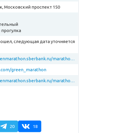
, Московский проспект 150
тельный
 прогулка
рошел, следующая дата уточняется
http://greenmarathon.sberbank.ru/marathon/voronezh/
vk.com/green_marathon
http://greenmarathon.sberbank.ru/marathon/voronezh/
20
18