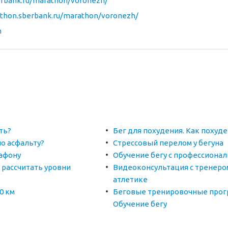
erbank.ru/marathon/voronezh/
athon.sberbank.ru/marathon/voronezh/
n
ть?
Бег для похудения. Как похуд
по асфальту?
Стрессовый перелом у бегуна
афону
Обучение бегу с профессиона
 рассчитать уровни
Видеоконсультация с тренеро
атлетике
0 км
Беговые тренировочные прог
Обучение бегу