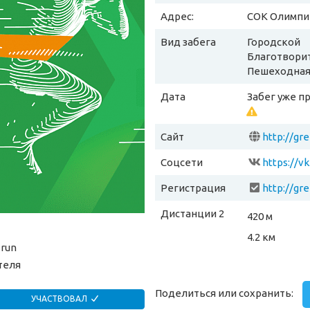
Адрес:
СОК Олимпик
Вид забега
Городской
Благотвори
Пешеходная
Дата
Забег уже п
Сайт
Соцсети
https://
Регистрация
Дистанции 2
420 м
4.2 км
.run
теля
Поделиться или сохранить:
УЧАСТВОВАЛ