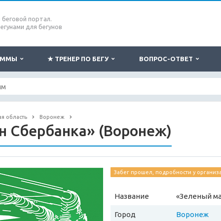
беговой портал.
бегунами для бегунов
РАММЫ
★ ТРЕНЕР ПО БЕГУ
ВОПРОС-ОТВЕТ
я область
Воронеж
н Сбербанка» (Воронеж)
Забег прошел, подробности у организ
Название
«Зеленый ма
Город
Воронеж