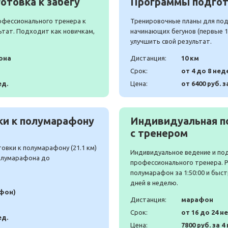
отовка к забегу
Программы подгото
офессионального тренера к
Тренировочные планы для подг
ьтат. Подходит как новичкам,
начинающих бегунов (первые 10
улучшить свой результат.
она
Дистанция:
10 км
Срок:
от 4 до 8 нед
ед.
Цена:
от 6400 руб. з
и к полумарафону
Индивидуальная п
с тренером
вки к полумарафону (21.1 км)
Индивидуальное ведение и по
полумарафона до
профессионального тренера. 
полумарафон за 1:50:00 и быст
дней в неделю.
афон)
Дистанция:
марафон
Срок:
от 16 до 24 н
ед.
Цена:
7800 руб. за 4