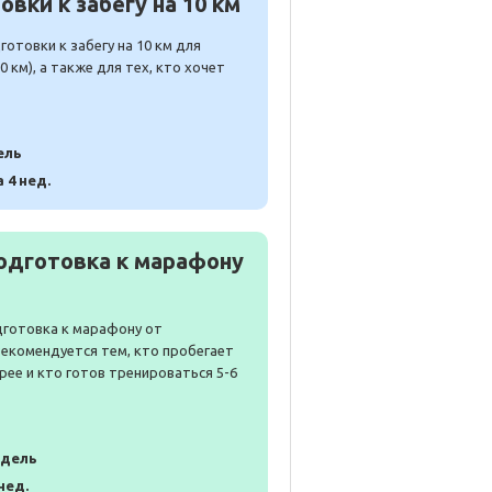
вки к забегу на 10 км
отовки к забегу на 10 км для
 км), а также для тех, кто хочет
ель
а 4 нед.
одготовка к марафону
дготовка к марафону от
Рекомендуется тем, кто пробегает
рее и кто готов тренироваться 5-6
едель
 нед.