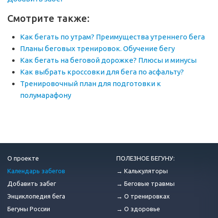
Смотрите также:
Как бегать по утрам? Преимущества утреннего бега
Планы беговых тренировок. Обучение бегу
Как бегать на беговой дорожке? Плюсы и минусы
Как выбрать кроссовки для бега по асфальту?
Тренировочный план для подготовки к
полумарафону
О проекте
ПОЛЕЗНОЕ БЕГУНУ:
Календарь забегов
→ Калькуляторы
Добавить забег
→ Беговые травмы
Энциклопедия бега
→ О тренировках
Бегуны России
→ О здоровье