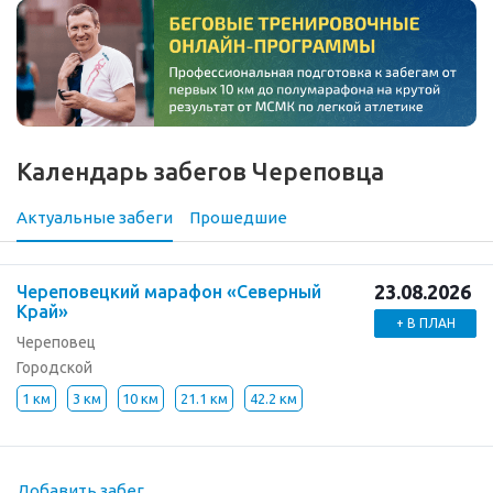
Календарь забегов Череповца
Актуальные забеги
Прошедшие
23.08.2026
Череповецкий марафон «Северный
Край»
+ В ПЛАН
Череповец
Городской
1 км
3 км
10 км
21.1 км
42.2 км
Добавить забег