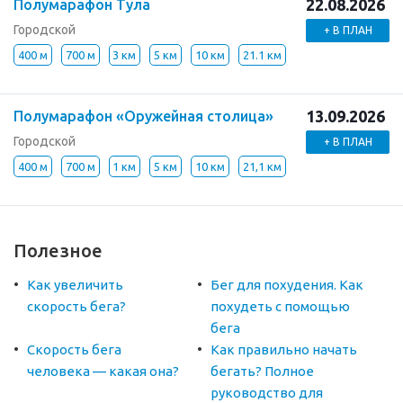
22.08.2026
Полумарафон Тула
Городской
+ В ПЛАН
400 м
700 м
3 км
5 км
10 км
21.1 км
13.09.2026
Полумарафон «Оружейная столица»
Городской
+ В ПЛАН
400 м
700 м
1 км
5 км
10 км
21,1 км
Полезное
Как увеличить
Бег для похудения. Как
скорость бега?
похудеть с помощью
бега
Скорость бега
Как правильно начать
человека — какая она?
бегать? Полное
руководство для