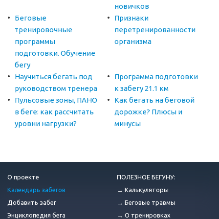
новичков
Беговые
Признаки
тренировочные
перетренированности
программы
организма
подготовки. Обучение
бегу
Научиться бегать под
Программа подготовки
руководством тренера
к забегу 21.1 км
Пульсовые зоны, ПАНО
Как бегать на беговой
в беге: как рассчитать
дорожке? Плюсы и
уровни нагрузки?
минусы
О проекте
ПОЛЕЗНОЕ БЕГУНУ:
Календарь забегов
→ Калькуляторы
Добавить забег
→ Беговые травмы
Энциклопедия бега
→ О тренировках