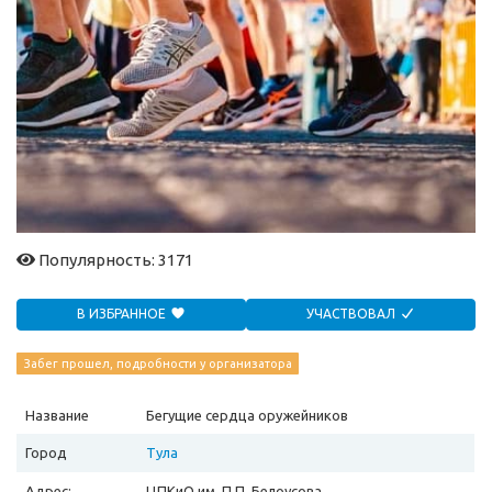
Популярность: 3171
В ИЗБРАННОЕ
УЧАСТВОВАЛ
Забег прошел, подробности у организатора
Название
Бегущие сердца оружейников
Город
Тула
Адрес:
ЦПКиО им. П.П. Белоусова