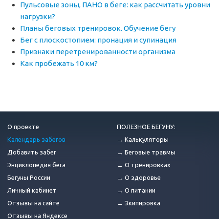
Пульсовые зоны, ПАНО в беге: как рассчитать уровни
нагрузки?
Планы беговых тренировок. Обучение бегу
Бег с плоскостопием: пронация и супинация
Признаки перетренированности организма
Как пробежать 10 км?
О проекте
ПОЛЕЗНОЕ БЕГУНУ:
Календарь забегов
→ Калькуляторы
Добавить забег
→ Беговые травмы
Энциклопедия бега
→ О тренировках
Бегуны России
→ О здоровье
Личный кабинет
→ О питании
Отзывы на сайте
→ Экипировка
Отзывы на Яндексе