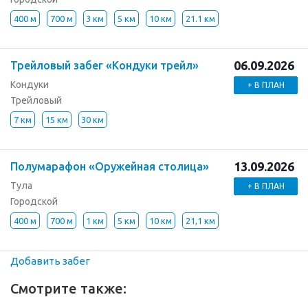
400 м
700 м
3 км
5 км
10 км
21.1 км
06.09.2026
Трейловый забег «Кондуки трейл»
Кондуки
+ В ПЛАН
Трейловый
7 км
15 км
30 км
13.09.2026
Полумарафон «Оружейная столица»
Тула
+ В ПЛАН
Городской
400 м
700 м
1 км
5 км
10 км
21,1 км
Добавить забег
Смотрите также: