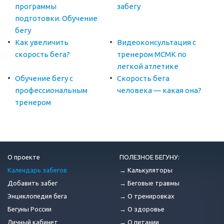
программы
забегу
подготовки. Обучение
бегу
Как увеличить
Видеоконсультация с
скорость бега?
тренером МСМК по
легкой атлетике
Обучение бегу с
Скорость бега
профессиональным
человека — какая она?
тренером
О проекте
ПОЛЕЗНОЕ БЕГУНУ:
Календарь забегов
→ Калькуляторы
Добавить забег
→ Беговые травмы
Энциклопедия бега
→ О тренировках
Бегуны России
→ О здоровье
Личный кабинет
→ О питании