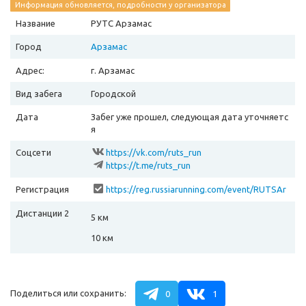
Информация обновляется, подробности у организатора
Название
РУТС Арзамас
Город
Арзамас
Адрес:
г. Арзамас
Вид забега
Городской
Дата
Забег уже прошел, следующая дата уточняетс
я
Соцсети
https://vk.com/ruts_run
https://t.me/ruts_run
Регистрация
https://reg.russiarunning.com/event/RUTSAr
zamas2025?scrollToTop=1
Дистанции 2
5 км
10 км
Поделиться или сохранить:
0
1