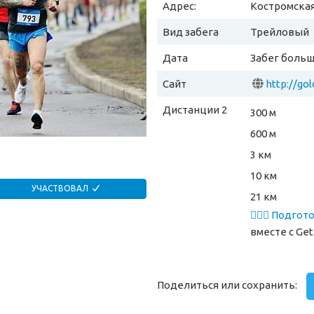
Адрес:
Костромская
Вид забега
Трейловый
Дата
Забег больш
Сайт
http://gol
Дистанции 2
300 м
600 м
3 км
10 км
УЧАСТВОВАЛ
21 км
🏃🏻‍♂️ Подго
вместе
с Get
Поделиться или сохранить: