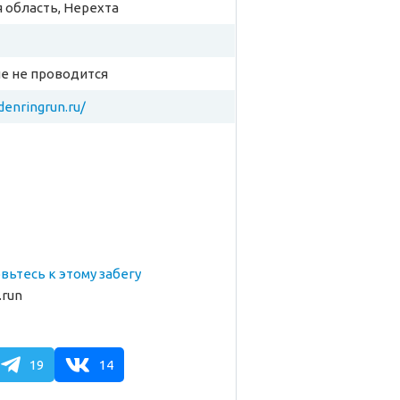
 область, Нерехта
е не проводится
denringrun.ru/
товьтесь к этому забегу
.run
19
14