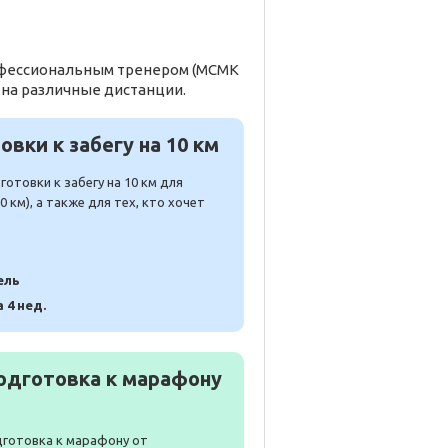
рофессиональным тренером (МСМК
 на различные дистанции.
вки к забегу на 10 км
отовки к забегу на 10 км для
 км), а также для тех, кто хочет
ель
а 4 нед.
одготовка к марафону
дготовка к марафону от