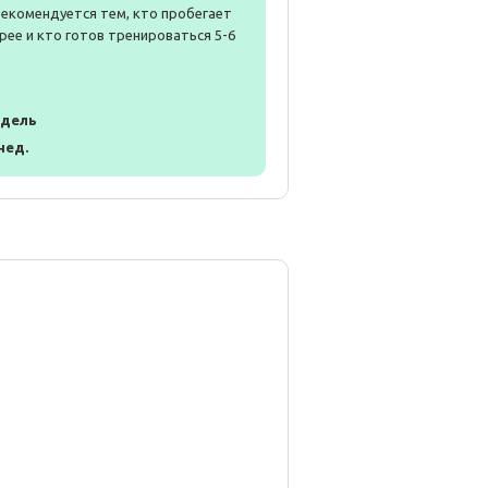
Рекомендуется тем, кто пробегает
рее и кто готов тренироваться 5-6
едель
 нед.