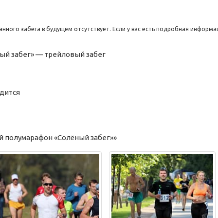
нного забега в будущем отсутствует. Если у вас есть подробная информа
ый забег» —
трейловый
забег
одится
й полумарафон «Солёный забег»»