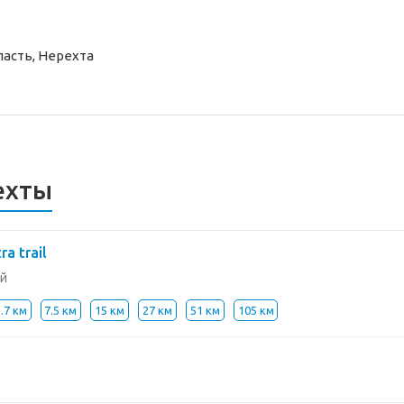
асть, Нерехта
ехты
ra trail
й
.7 км
7.5 км
15 км
27 км
51 км
105 км