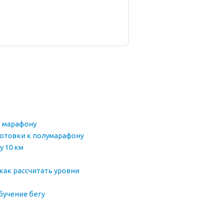
к марафону
отовки к полумарафону
у 10 км
 как рассчитать уровни
бучение бегу