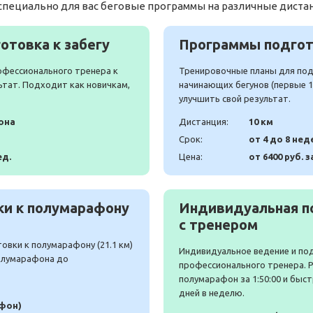
специально для вас беговые программы на различные диста
отовка к забегу
Программы подгото
офессионального тренера к
Тренировочные планы для подг
ьтат. Подходит как новичкам,
начинающих бегунов (первые 10
улучшить свой результат.
она
Дистанция:
10 км
Срок:
от 4 до 8 нед
ед.
Цена:
от 6400 руб. з
и к полумарафону
Индивидуальная п
с тренером
вки к полумарафону (21.1 км)
Индивидуальное ведение и по
полумарафона до
профессионального тренера. 
полумарафон за 1:50:00 и быст
дней в неделю.
афон)