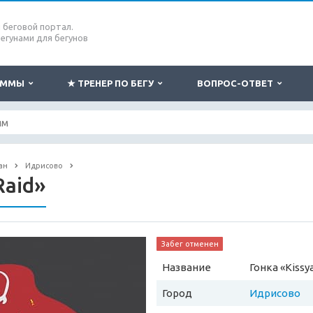
беговой портал.
бегунами для бегунов
РАММЫ
★ ТРЕНЕР ПО БЕГУ
ВОПРОС-ОТВЕТ
ан
Идрисово
Raid»
Забег отменен
Название
Гонка «Kissy
Город
Идрисово