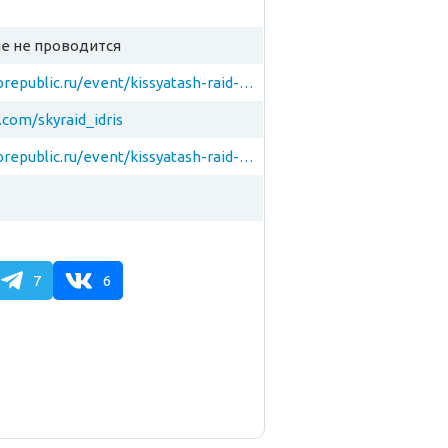
е не проводится
https://alprepublic.ru/event/kissyatash-raid-2019
.com/skyraid_idris
https://alprepublic.ru/event/kissyatash-raid-2019
7
6