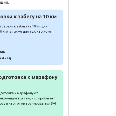
нции.
вки к забегу на 10 км
отовки к забегу на 10 км для
 км), а также для тех, кто хочет
ель
а 4 нед.
одготовка к марафону
дготовка к марафону от
Рекомендуется тем, кто пробегает
рее и кто готов тренироваться 5-6