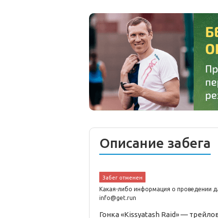
Описание забега
Забег отменен
Какая-либо информация о проведении да
info@get.run
Гонка «Kissyatash Raid» —
трейло