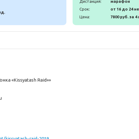
Дистанция:
марафон
Срок:
от 16 до 24 н
ед.
Цена:
7800 руб. за 4
нка «Kissyatash Raid»»
u
nt/kissyatash-raid-2019