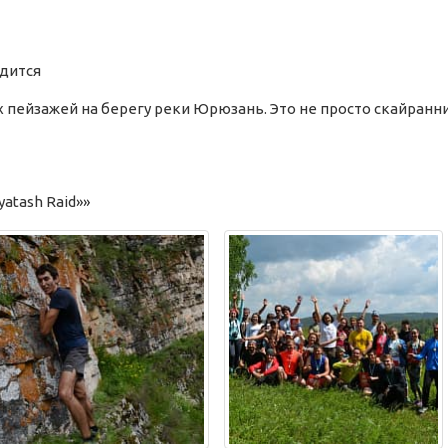
одится
пейзажей на берегу реки Юрюзань. Это не просто скайраннин
yatash Raid»»