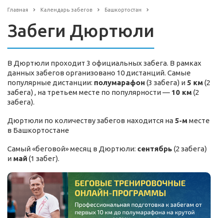
Главная
Календарь забегов
Башкортостан
Забеги Дюртюли
В Дюртюли проходит 3 официальных забега. В рамках
данных забегов организовано 10 дистанций. Самые
популярные дистанции:
полумарафон
(3 забега) и
5 км
(2
забега) , на третьем месте по популярности —
10 км
(2
забега).
Дюртюли по количеству забегов находится на
5-м
месте
в Башкортостане
Самый «беговой» месяц в Дюртюли:
сентябрь
(2 забега)
и
май
(1 забег).