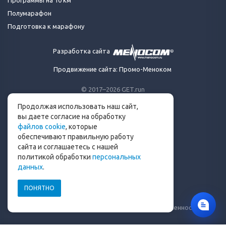
Программы на 10 км
Полумарафон
Подготовка к марафону
Разработка сайта
Продвижение сайта: Промо-Меноком
© 2017–2026 GET.run
Все права защищены.
Продолжая использовать наш сайт,
Сделано с ❤ бегунами
вы даете согласие на обработку
для бегунов
файлов cookie
, которые
Телеграм-канал Get.run
обеспечивают правильную работу
Беговой чат в Телеграм
сайта и соглашаетесь с нашей
политикой обработки
персональных
info@get.run
данных
.
ПОНЯТНО
Политика конфиденциальности
Пользовательское соглашение
Уведомление о рисках и ограничение ответственности