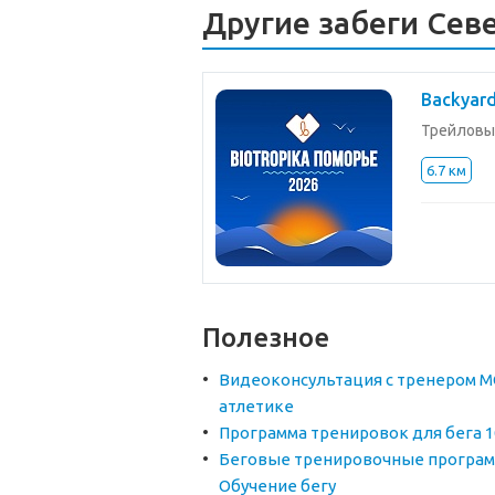
Другие забеги Сев
Backyard
Трейловы
6.7 км
Полезное
Видеоконсультация с тренером М
атлетике
Программа тренировок для бега 1
Беговые тренировочные програм
Обучение бегу