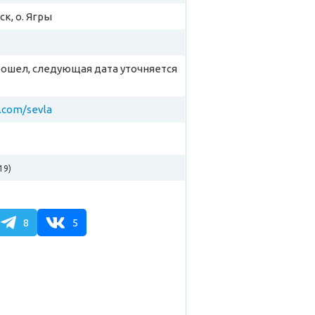
к, о. Ягры
рошел, следующая дата уточняется
k.com/sevla
19)
8
5