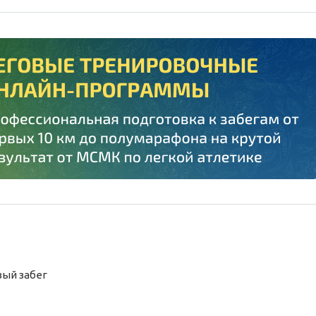
вый
забег