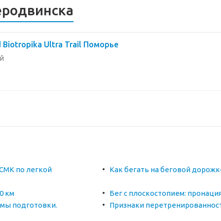
еродвинска
 Biotropika Ultra Trail Поморье
й
СМК по легкой
Как бегать на беговой дорож
0 км
Бег с плоскостопием: пронаци
мы подготовки.
Признаки перетренированнос