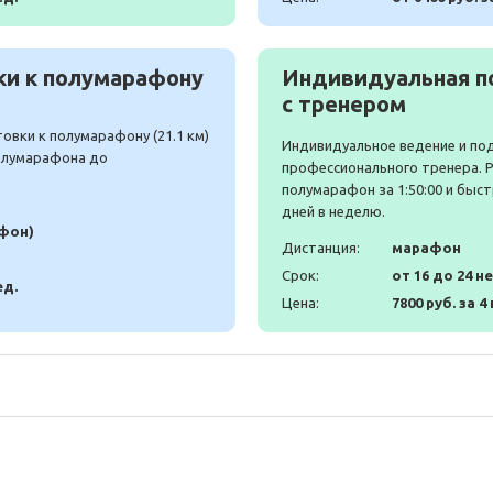
и к полумарафону
Индивидуальная п
с тренером
вки к полумарафону (21.1 км)
Индивидуальное ведение и по
полумарафона до
профессионального тренера. 
полумарафон за 1:50:00 и быст
дней в неделю.
афон)
Дистанция:
марафон
Срок:
от 16 до 24 н
ед.
Цена:
7800 руб. за 4