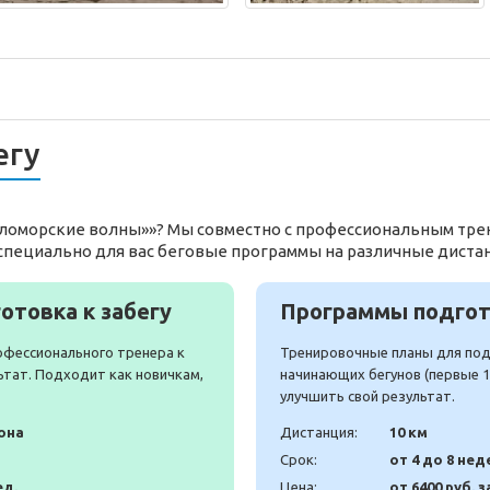
егу
Беломорские волны»»? Мы совместно с профессиональным тре
специально для вас беговые программы на различные диста
отовка к забегу
Программы подгото
офессионального тренера к
Тренировочные планы для подг
ьтат. Подходит как новичкам,
начинающих бегунов (первые 10
улучшить свой результат.
она
Дистанция:
10 км
Срок:
от 4 до 8 нед
ед.
Цена:
от 6400 руб. з