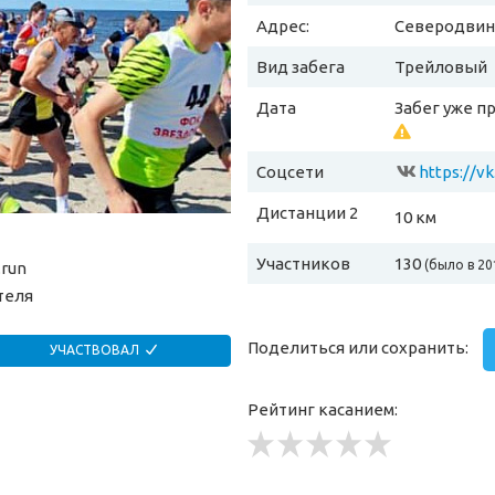
Адрес:
Северодвинс
Вид забега
Трейловый
Дата
Забег уже п
Соцсети
https://v
Дистанции 2
10 км
Участников
130
(было в 20
.run
теля
Поделиться или сохранить:
УЧАСТВОВАЛ
Рейтинг касанием: