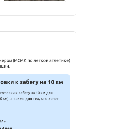
нером (МСМК по легкой атлетике)
нции.
вки к забегу на 10 км
отовки к забегу на 10 км для
 км), а также для тех, кто хочет
ель
а 4 нед.