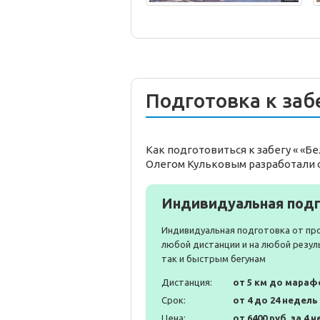
Подготовка к заб
Как подготовиться к забегу « «
Олегом Кульковым разработали 
Индивидуальная подг
Индивидуальная подготовка от пр
любой дистанции и на любой резул
так и быстрым бегунам
Дистанция:
от 5 км до мараф
Срок:
от 4 до 24 недель
Цена:
от 6400 руб. за 4 н