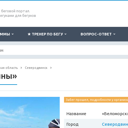
беговой портал.
бегунами для бегунов
РАММЫ
★ ТРЕНЕР ПО БЕГУ
ВОПРОС-ОТВЕТ
кая область
Северодвинск
лны»
Забег прошел, подробности у организ
Название
«Беломорск
Город
Северодвин