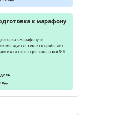
одготовка к марафону
дготовка к марафону от
Рекомендуется тем, кто пробегает
рее и кто готов тренироваться 5-6
едель
 нед.