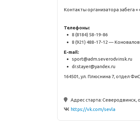
Контакты организатора забега «
Телефоны:
8 (8184) 58-19-86
8 (921) 488-17-12 — Коновало
E-mail:
sport@adm.severodvinsk.ru
dr.stayer@yandex.ru
164501, ул. Плюснина 7, отдел ФиС
Адрес старта:
Северодвинск, о
https://vk.com/sevla