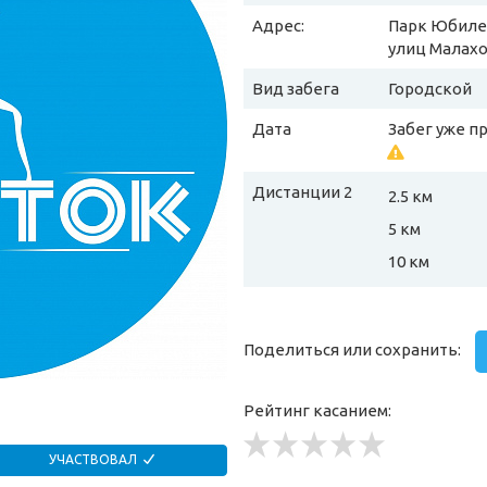
Адрес:
Парк Юбилей
улиц Малах
Вид забега
Городской
Дата
Забег уже п
Дистанции 2
2.5 км
5 км
10 км
Поделиться или сохранить:
Рейтинг касанием:
УЧАСТВОВАЛ