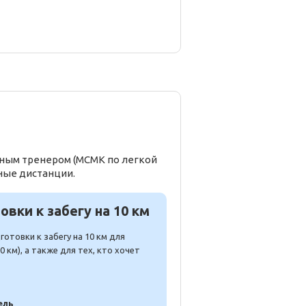
ьным тренером (МСМК по легкой
ные дистанции.
вки к забегу на 10 км
отовки к забегу на 10 км для
 км), а также для тех, кто хочет
ель