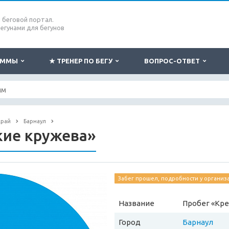
беговой портал.
бегунами для бегунов
РАММЫ
★ ТРЕНЕР ПО БЕГУ
ВОПРОС-ОТВЕТ
край
Барнаул
кие кружева»
Забег прошел, подробности у организ
Название
Пробег «Кр
Город
Барнаул