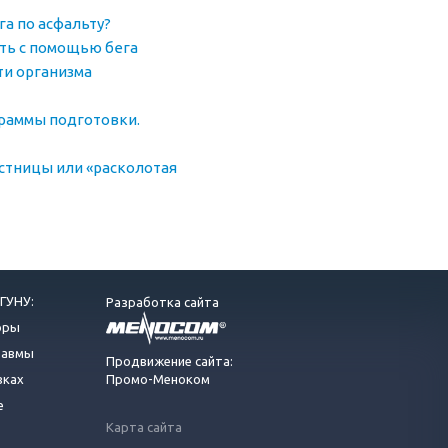
га по асфальту?
еть с помощью бега
ти организма
раммы подготовки.
стницы или «расколотая
ГУНУ:
Разработка сайта
оры
равмы
Продвижение сайта:
вках
Промо-Меноком
е
Карта сайта