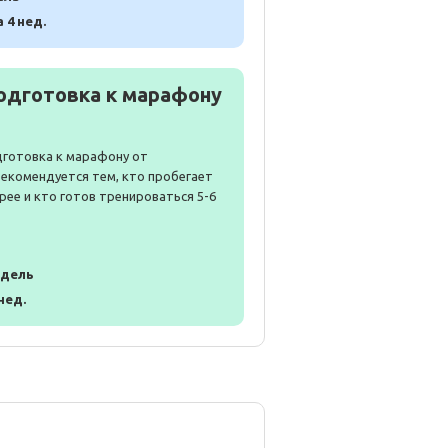
а 4 нед.
одготовка к марафону
дготовка к марафону от
Рекомендуется тем, кто пробегает
рее и кто готов тренироваться 5-6
едель
 нед.