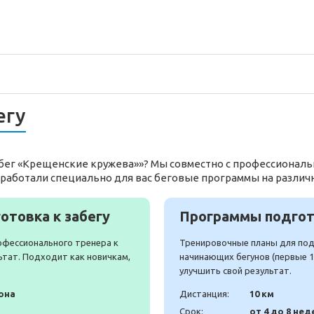
егу
обег «Крещенские кружева»»? Мы совместно с профессионал
работали специально для вас беговые программы на различ
отовка к забегу
Программы подгото
офессионального тренера к
Тренировочные планы для подг
ьтат. Подходит как новичкам,
начинающих бегунов (первые 10
улучшить свой результат.
она
Дистанция:
10 км
Срок:
от 4 до 8 нед