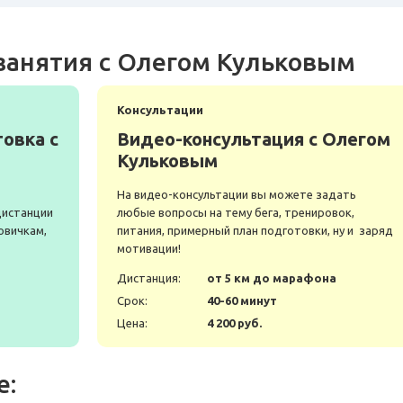
занятия с Олегом Кульковым
Консультации
овка с
Видео-консультация с Олегом
Кульковым
На видео-консультации вы можете задать
дистанции
любые вопросы на тему бега, тренировок,
овичкам,
питания, примерный план подготовки, ну и заряд
мотивации!
а
Дистанция:
от 5 км до марафона
Срок:
40-60 минут
Цена:
4 200 руб.
е: