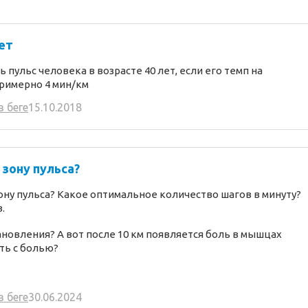
лет
пульс человека в возрасте 40 лет, если его темп на
римерно 4 мин/км
в беге
15.10.2018
зону пульса?
ону пульса? Какое оптимальное количество шагов в минуту?
.
ановления? А вот после 10 км появляется боль в мышцах
ать с болью?
в беге
30.06.2024