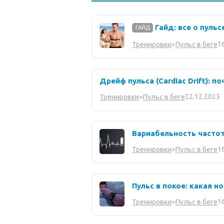
Гайд: все о пульсе
ГАЙД
1
Тренировки
>
Пульс в беге
Дрейф пульса (Cardiac Drift): п
22.12.2025
Тренировки
>
Пульс в беге
Вариабельность частоты
1
Тренировки
>
Пульс в беге
Пульс в покое: какая н
1
Тренировки
>
Пульс в беге