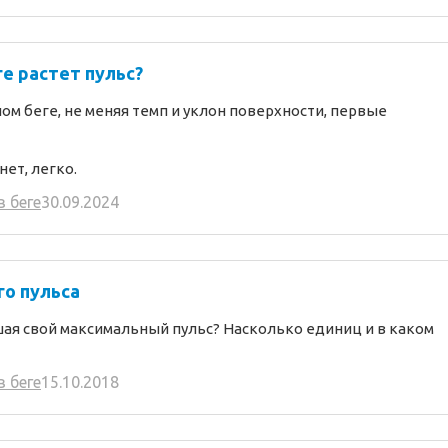
е растет пульс?
ом беге, не меняя темп и уклон поверхности, первые
ет, легко.
в беге
30.09.2024
о пульса
ая свой максимальный пульс? Насколько единиц и в каком
в беге
15.10.2018