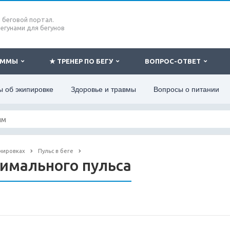
беговой портал.
бегунами для бегунов
РАММЫ
★ ТРЕНЕР ПО БЕГУ
ВОПРОС-ОТВЕТ
 об экипировке
Здоровье и травмы
Вопросы о питании
нировках
Пульс в беге
имального пульса