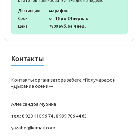
кто готов тренироваться 5-6 дней в неделю.
Дистанция:
марафон
Срок:
от 16 до 24 недель
Цена:
7800 руб. за 4 нед.
Контакты
Контакты организатора забега «Полумарафон
«Дыхание осени»»
Александра Мурина
тел.: 8 920 110 96 74 , 8 999 786 44 63
yazabeg@gmail.com