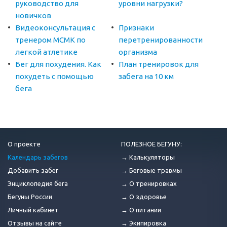
руководство для
уровни нагрузки?
новичков
Видеоконсультация с
Признаки
тренером МСМК по
перетренированности
легкой атлетике
организма
Бег для похудения. Как
План тренировок для
похудеть с помощью
забега на 10 км
бега
О проекте
ПОЛЕЗНОЕ БЕГУНУ:
Календарь забегов
→ Калькуляторы
Добавить забег
→ Беговые травмы
Энциклопедия бега
→ О тренировках
Бегуны России
→ О здоровье
Личный кабинет
→ О питании
Отзывы на сайте
→ Экипировка