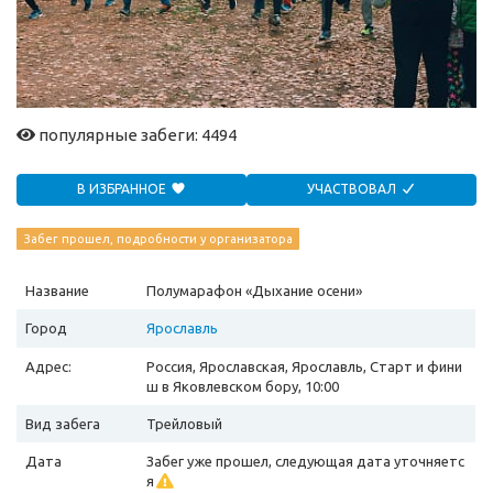
популярные забеги: 4494
В ИЗБРАННОЕ
УЧАСТВОВАЛ
Забег прошел, подробности у организатора
Название
Полумарафон «Дыхание осени»
Город
Ярославль
Адрес:
Россия, Ярославская, Ярославль, Старт и фини
ш в Яковлевском бору, 10:00
Вид забега
Трейловый
Дата
Забег уже прошел, следующая дата уточняетс
я