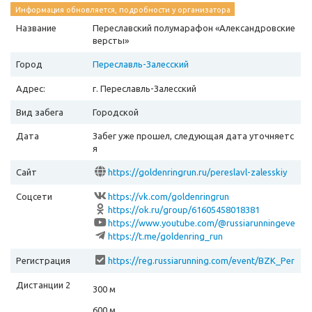
Информация обновляется, подробности у организатора
Название
Переславский полумарафон «Александровские
версты»
Город
Переславль-Залесский
Адрес:
г. Переславль-Залесский
Вид забега
Городской
Дата
Забег уже прошел, следующая дата уточняетс
я
Сайт
https://goldenringrun.ru/pereslavl-zalesskiy
Соцсети
https://vk.com/goldenringrun
https://ok.ru/group/61605458018381
https://www.youtube.com/@russiarunningeve
nts
https://t.me/goldenring_run
Регистрация
https://reg.russiarunning.com/event/BZK_Per
eslavl_26?scrollToTop=1
Дистанции 2
300 м
600 м