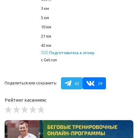
3 км
5 км
10 км
21 км
42 км
🏃🏻‍♂️ Подготовьтесь к этому
забегу
с Get.run
Поделиться или сохранить:
43
29
Рейтинг касанием: