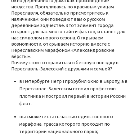
окно деревянного дома как произведение
искусства. Прогуливаясь по красивым улицам
Переславля, обязательно присмотритесь к
наличникам: они поведают вам о русском
деревянном зодчестве. Этот элемент города
откроет для вас много тайн и фактов, и станет для
нас символом нового сезона. Открываем
возможности, открываем историю вместе с
Переславским марафоном «Александровские
вёрсты».
Почему стоит отправиться в беговую поездку в
Переславль-Залесский с друзьями и семьей?
в Петербурге Петр I прорубил окно в Европу, а в
Переславле-Залесском освоил профессию
плотника и построил первый в истории России
флот;
вы сможете стать частью единственного
марафона, трасса которого проходит по
территории национального парка;