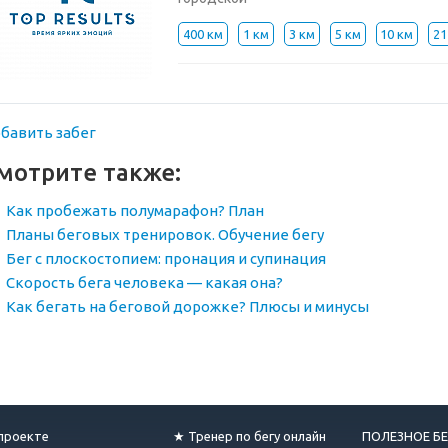
400 км
1 км
3 км
5 км
10 км
21
бавить забег
мотрите также:
Как пробежать полумарафон? План
Планы беговых тренировок. Обучение бегу
Бег с плоскостопием: пронация и супинация
Скорость бега человека — какая она?
Как бегать на беговой дорожке? Плюсы и минусы
проекте
★ Тренер по бегу онлайн
ПОЛЕЗНОЕ БЕ