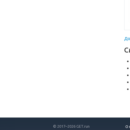
До
С
© 2017–2026 GET.run
О 