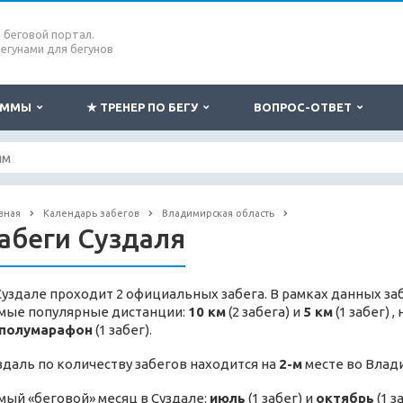
беговой портал.
бегунами для бегунов
РАММЫ
★ ТРЕНЕР ПО БЕГУ
ВОПРОС-ОТВЕТ
вная
Календарь забегов
Владимирская область
абеги Суздаля
Суздале проходит 2 официальных забега. В рамках данных за
мые популярные дистанции:
10 км
(2 забега) и
5 км
(1 забег) 
полумарафон
(1 забег).
здаль по количеству забегов находится на
2-м
месте во Влад
мый «беговой» месяц в Суздале:
июль
(1 забег) и
октябрь
(1 з