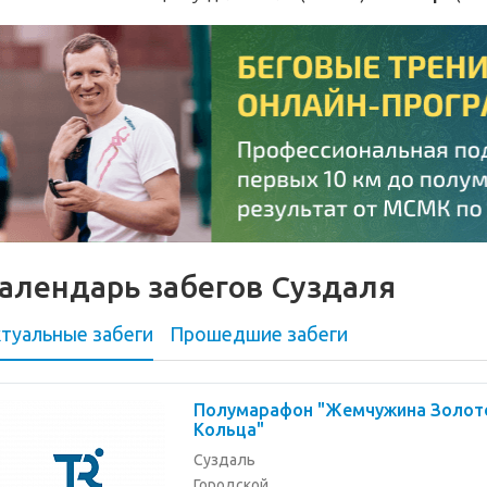
алендарь забегов Суздаля
туальные забеги
Прошедшие
забеги
Полумарафон "Жемчужина Золот
Кольца"
Суздаль
Городской