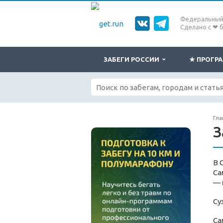
Федеральный 
Сделано с ❤ 
ЗАБЕГИ РОССИИ
★ ПРОГ
Гла
З
В 
Са
—
Су
Са