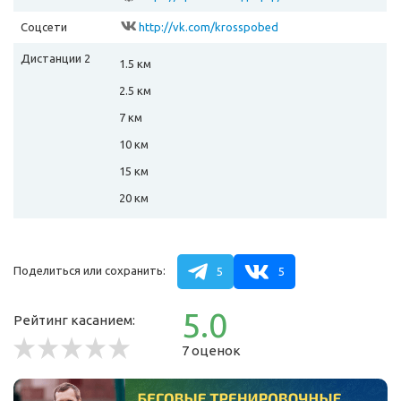
Соцсети
http://vk.com/krosspobed
Дистанции 2
1.5 км
2.5 км
7 км
10 км
15 км
20 км
Поделиться или сохранить:
5
5
5.0
Рейтинг касанием:
7 оценок