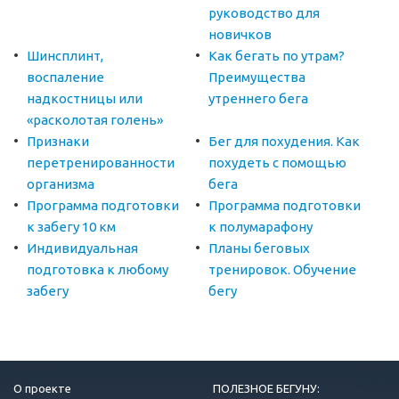
руководство для
новичков
Шинсплинт,
Как бегать по утрам?
воспаление
Преимущества
надкостницы или
утреннего бега
«расколотая голень»
Признаки
Бег для похудения. Как
перетренированности
похудеть с помощью
организма
бега
Программа подготовки
Программа подготовки
к забегу 10 км
к полумарафону
Индивидуальная
Планы беговых
подготовка к любому
тренировок. Обучение
забегу
бегу
О проекте
ПОЛЕЗНОЕ БЕГУНУ: