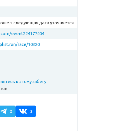
рошел, следующая дата уточняется
k.com/event224177404
plist.run/race/10320
товьтесь к этому забегу
.run
0
3