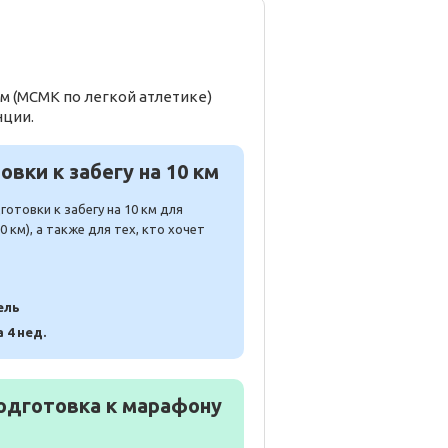
м (МСМК по легкой атлетике)
нции.
вки к забегу на 10 км
отовки к забегу на 10 км для
 км), а также для тех, кто хочет
ель
а 4 нед.
одготовка к марафону