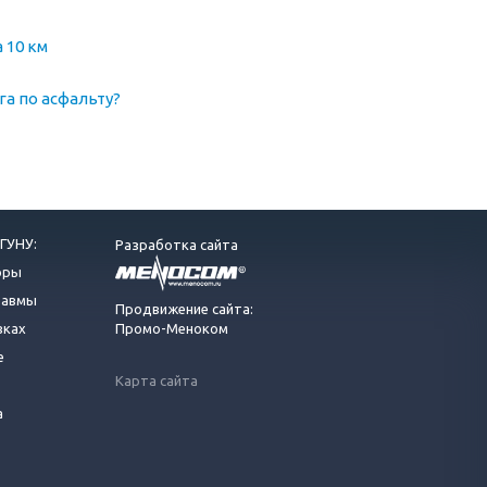
 10 км
га по асфальту?
ГУНУ:
Разработка сайта
оры
равмы
Продвижение сайта:
вках
Промо-Меноком
е
Карта сайта
а