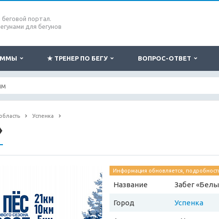
беговой портал.
бегунами для бегунов
РАММЫ
★ ТРЕНЕР ПО БЕГУ
ВОПРОС-ОТВЕТ
область
Успенка
»
Информация обновляется, подробности
Название
Забег «Белы
Город
Успенка