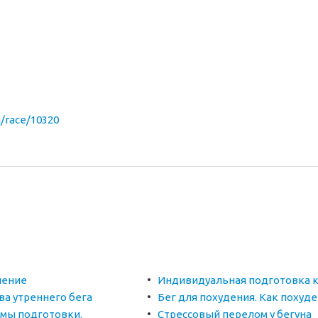
un/race/10320
чение
Индивидуальная подготовка к
ва утреннего бега
Бег для похудения. Как похуд
мы подготовки.
Стрессовый перелом у бегуна