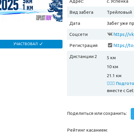
Адрес:
с. Успенка
Вид забега
Трейловый
Дата
Забег уже п
Соцсети
https://v
УЧАСТВОВАЛ
Регистрация
https://to
Дистанции 2
5 км
10 км
21.1 км
🏃🏻‍♂️ Подго
вместе
с Get
Поделиться или сохранить:
Рейтинг касанием: