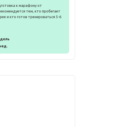
дготовка к марафону от
Рекомендуется тем, кто пробегает
рее и кто готов тренироваться 5-6
едель
 нед.