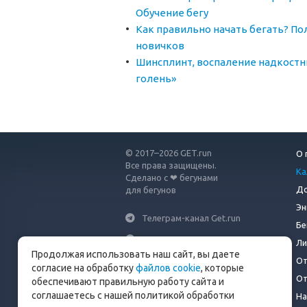
Обучение бегу
Как правильно начать бегать? По
новичков
Шинсплинт, воспаление надкостн
голень»
© 2017–2026 GET.run
О 
Все права защищены.
Ка
Сделано с ❤ бегунами
До
для бегунов
Эн
Телеграм-канал Get.run
Бе
Беговой чат в Телеграм
Ли
Продолжая использовать наш сайт, вы даете
От
info@get.run
согласие на обработку
файлов cookie
, которые
От
обеспечивают правильную работу сайта и
соглашаетесь с нашей политикой обработки
На