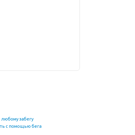
 любому забегу
еть с помощью бега