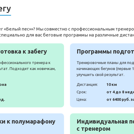
егу
бег «Белый пес»»? Мы совместно с профессиональным тренеро
специально для вас беговые программы на различные диста
отовка к забегу
Программы подгото
офессионального тренера к
Тренировочные планы для подг
ьтат. Подходит как новичкам,
начинающих бегунов (первые 10
улучшить свой результат.
она
Дистанция:
10 км
Срок:
от 4 до 8 нед
ед.
Цена:
от 6400 руб. з
и к полумарафону
Индивидуальная п
с тренером