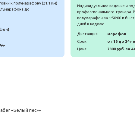
вки к полумарафону (21.1 км)
Индивидуальное ведение и по
полумарафона до
профессионального тренера. 
полумарафон за 1:50:00 и быст
дней в неделю.
афон)
Дистанция:
марафон
Срок:
от 16 до 24 н
ед.
Цена:
7800 руб. за 4
Забег «Белый пес»»