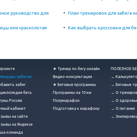
лное руководство для
План тренировок для забега на
ицы или «расколотая
Как выбрать кроссовки для бе
проекте
★ Тренер по бегу онлайн
ПОЛЕЗНОЕ БЕ
лендарь забегов
Видео-консультация
→ Калькулят
бавить забег
★ Беговые программы
→ Беговые т
циклопедия бега
Программы на 10 км
→ О трениро
гуны России
Полумарафон
→ О здоровь
чный кабинет
Подготовка к марафону
→ О питании
зывы на сайте
→ Экипировк
зывы на Яндексе
ша команда