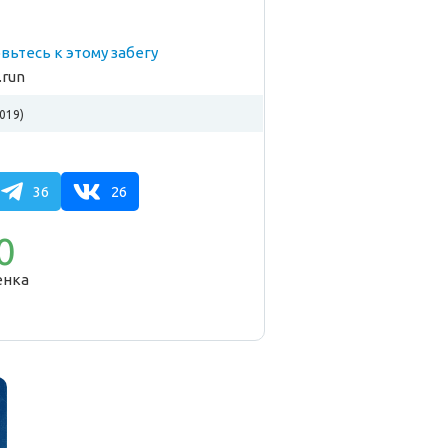
товьтесь к этому забегу
.run
019)
36
26
0
енка