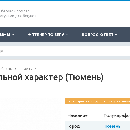
беговой портал.
бегунами для бегунов
РАММЫ
★ ТРЕНЕР ПО БЕГУ
ВОПРОС-ОТВЕТ
область
Тюмень
ьной характер (Тюмень)
Забег прошел, подробности у организ
Название
Полумарафон
Город
Тюмень