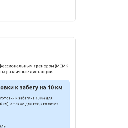
рофессиональным тренером (МСМК
 на различные дистанции.
вки к забегу на 10 км
отовки к забегу на 10 км для
 км), а также для тех, кто хочет
ель