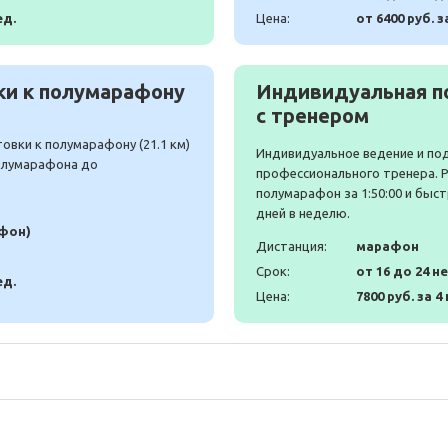
ед.
Цена:
от 6400 руб. з
и к полумарафону
Индивидуальная п
с тренером
вки к полумарафону (21.1 км)
Индивидуальное ведение и по
полумарафона до
профессионального тренера. 
полумарафон за 1:50:00 и быст
дней в неделю.
афон)
Дистанция:
марафон
Срок:
от 16 до 24 н
ед.
Цена:
7800 руб. за 4