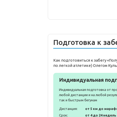
Подготовка к заб
Как подготовиться к забегу «По
по легкой атлетике) Олегом Кул
Индивидуальная подг
Индивидуальная подготовка от пр
любой дистанции и на любой резул
так и быстрым бегунам
Дистанция:
от 5 км до мараф
Срок:
от 4 до 24 недель