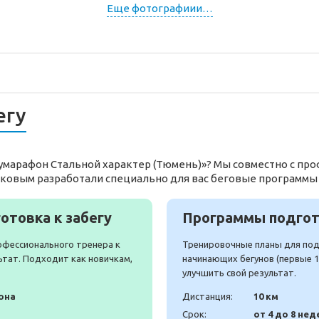
Еще фотографиии…
егу
лумарафон Стальной характер (Тюмень)»? Мы совместно с п
ьковым разработали специально для вас беговые программы
отовка к забегу
Программы подгото
офессионального тренера к
Тренировочные планы для подг
ьтат. Подходит как новичкам,
начинающих бегунов (первые 10
улучшить свой результат.
она
Дистанция:
10 км
Срок:
от 4 до 8 нед