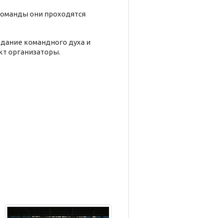
 команды они проходятся
здание командного духа и
кт организаторы.