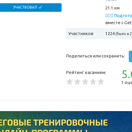
21.1 км
УЧАСТВОВАЛ
🏃🏻‍♂️ Подго
вместе
с Get
Участников
1224
(было в 2
Поделиться или сохранить:
5.
Рейтинг касанием:
1 оц