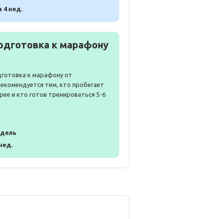
а 4 нед.
одготовка к марафону
дготовка к марафону от
Рекомендуется тем, кто пробегает
рее и кто готов тренироваться 5-6
едель
 нед.