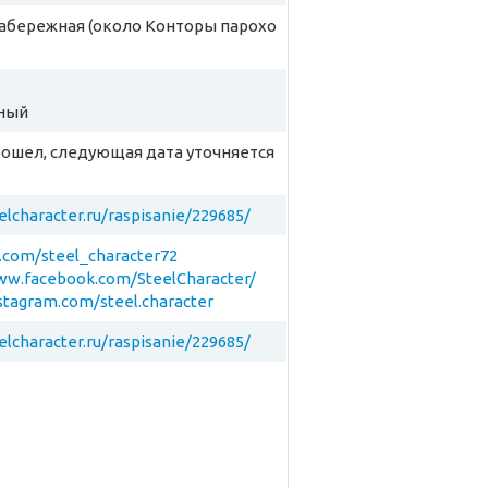
Набережная (около Конторы парохо
ный
рошел, следующая дата уточняется
eelcharacter.ru/raspisanie/229685/
k.com/steel_character72
ww.facebook.com/SteelCharacter/
nstagram.com/steel.character
eelcharacter.ru/raspisanie/229685/