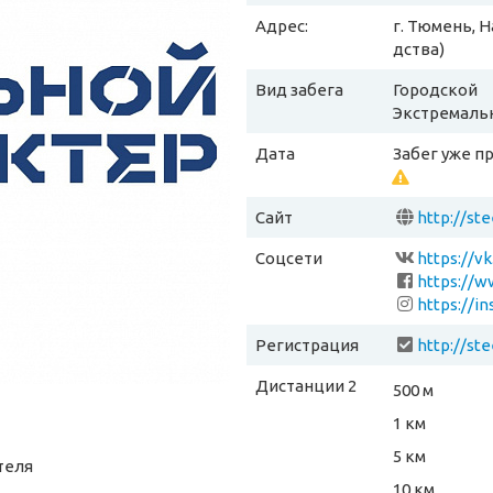
Адрес:
г. Тюмень, 
дства)
Вид забега
Городской
Экстремаль
Дата
Забег уже п
Сайт
http://st
Соцсети
https://v
https://w
https://i
Регистрация
http://st
Дистанции 2
500 м
1 км
5 км
теля
10 км