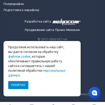
Полумарафон
Подготовка к марафону
Разработка сайта
Продвижение сайта: Промо-Меноком
© 2017–2026 GET.run
Все права защищены.
Продолжая использовать наш сайт,
Сделано с ❤ бегунами
вы даете согласие на обработку
для бегунов
файлов cookie
, которые
Телеграм-канал Get.run
обеспечивают правильную работу
Беговой чат в Телеграм
сайта и соглашаетесь с нашей
политикой обработки
персональных
info@get.run
данных
.
ПОНЯТНО
Политика конфиденциальности
Пользовательское соглашение
Уведомление о рисках и ограничение ответственности