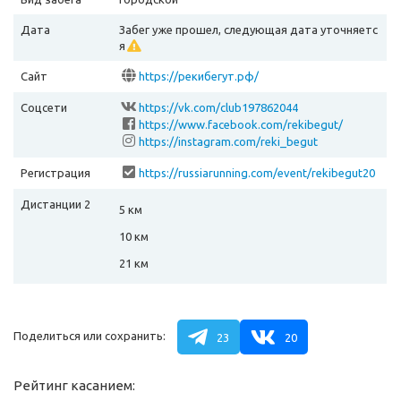
Дата
Забег уже прошел, следующая дата уточняетс
я
Сайт
https://рекибегут.рф/
Соцсети
https://vk.com/club197862044
https://www.facebook.com/rekibegut/
https://instagram.com/reki_begut
Регистрация
https://russiarunning.com/event/rekibegut20
21/
Дистанции 2
5 км
10 км
21 км
Поделиться или сохранить:
23
20
Рейтинг касанием: