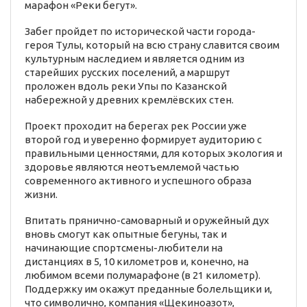
марафон «Реки бегут».
Забег пройдет по исторической части города-
героя Тулы, который на всю страну славится своим
культурным наследием и является одним из
старейших русских поселений, а маршрут
проложен вдоль реки Упы по Казанской
набережной у древних кремлёвских стен.
Проект проходит на берегах рек России уже
второй год и уверенно формирует аудиторию с
правильными ценностями, для которых экология и
здоровье являются неотъемлемой частью
современного активного и успешного образа
жизни.
Впитать прянично-самоварный и оружейный дух
вновь смогут как опытные бегуны, так и
начинающие спортсмены-любители на
дистанциях в 5, 10 километров и, конечно, на
любимом всеми полумарафоне (в 21 километр).
Поддержку им окажут преданные болельщики и,
что символично, компания «Щекиноазот»,