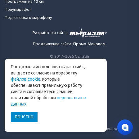
Программы на 10 км
Полумарафон
Подготовка к марафону
Разработка сайта
Продвижение сайта: Промо-Меноком
© 2017–2026 GET.run
Все права защищены.
Продолжая использовать наш сайт,
Сделано с ❤ бегунами
вы даете согласие на обработку
для бегунов
файлов cookie
, которые
Телеграм-канал Get.run
обеспечивают правильную работу
Беговой чат в Телеграм
сайта и соглашаетесь с нашей
политикой обработки
персональных
info@get.run
данных
.
ПОНЯТНО
Политика конфиденциальности
Пользовательское соглашение
Уведомление о рисках и ограничение ответственности