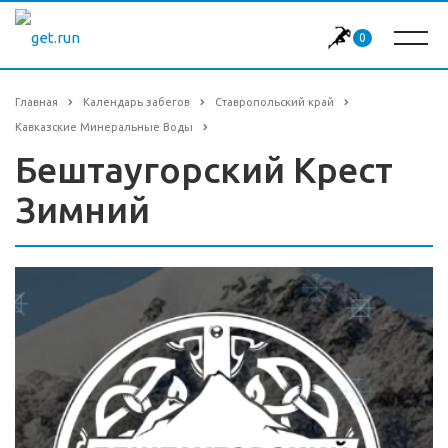
0
Главная
Календарь забегов
Ставропольский край
Кавказские Минеральные Воды
Бештаугорский Крест
Зимний