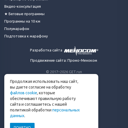
Видео-консультация
★ Беговые программы
Программы на 10 км
Полумарафон
Подготовка к марафону
Разработка сайта
Продвижение сайта: Промо-Меноком
© 2017–2026 GET.run
Все права защищены.
Продолжая использовать наш сайт,
Сделано с ❤ бегунами
вы даете согласие на обработку
для бегунов
файлов cookie
, которые
Телеграм-канал Get.run
обеспечивают правильную работу
Беговой чат в Телеграм
сайта и соглашаетесь с нашей
политикой обработки
персональных
info@get.run
данных
.
ПОНЯТНО