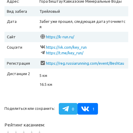
Адрес:
Гора Бештау Кавказские Минеральные Воды
Вид забега
Трейловый
Дата
Забег уже прошел, следующая дата уточняетс
я
Сайт
https://k-run.ru/
Соцсети
https://vk.com/key_run
https://t.me/key_run/
Регистрация
https://reg.russiarunning.com/event/Beshtau
gorskiyKrestZimniy2026?scrollToTop=1
Дистанции 2
5 км
16.5 км
Поделиться или сохранить:
0
1
Рейтинг касанием: