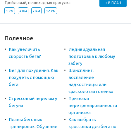
Трейловый, пешеходная прогулка
+ В ПЛАН
1 км
4 км
7 км
12 км
Полезное
Как увеличить
Индивидуальная
скорость бега?
подготовка к любому
забегу
Бег для похудения. Как
Шинсплинт,
похудеть с помощью
воспаление
бега
надкостницы или
«расколотая голень»
Стрессовый перелом у
Признаки
бегуна
перетренированности
организма
Планы беговых
Как выбрать
тренировок. Обучение
кроссовки для бега по