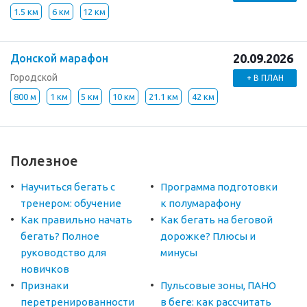
1.5 км
6 км
12 км
20.09.2026
Донской марафон
Городской
+ В ПЛАН
800 м
1 км
5 км
10 км
21.1 км
42 км
Полезное
Научиться бегать с
Программа подготовки
тренером: обучение
к полумарафону
Как правильно начать
Как бегать на беговой
бегать? Полное
дорожке? Плюсы и
руководство для
минусы
новичков
Признаки
Пульсовые зоны, ПАНО
перетренированности
в беге: как рассчитать