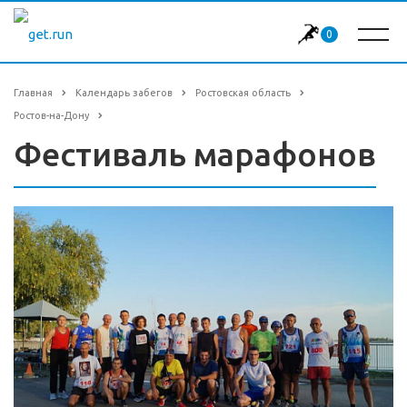
0
Главная
Календарь забегов
Ростовская область
Ростов-на-Дону
Фестиваль марафонов