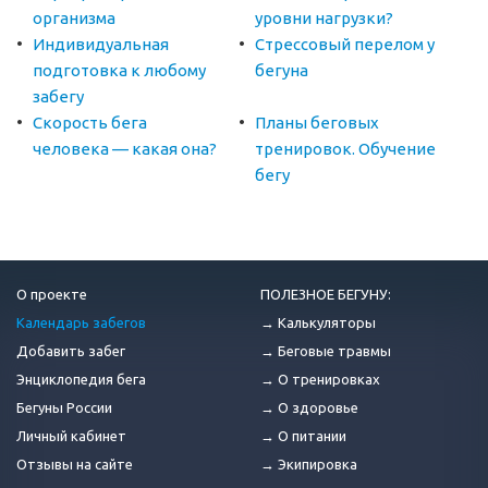
организма
уровни нагрузки?
Индивидуальная
Стрессовый перелом у
подготовка к любому
бегуна
забегу
Скорость бега
Планы беговых
человека — какая она?
тренировок. Обучение
бегу
О проекте
ПОЛЕЗНОЕ БЕГУНУ:
Календарь забегов
→ Калькуляторы
Добавить забег
→ Беговые травмы
Энциклопедия бега
→ О тренировках
Бегуны России
→ О здоровье
Личный кабинет
→ О питании
Отзывы на сайте
→ Экипировка