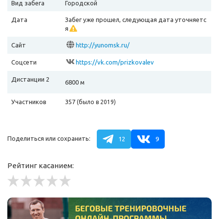
Вид забега
Городской
Дата
Забег уже прошел, следующая дата уточняетс
я
Сайт
http://yunomsk.ru/
Соцсети
https://vk.com/prizkovalev
Дистанции 2
6800 м
Участников
357
(было в 2019)
Поделиться или сохранить:
12
9
Рейтинг касанием: