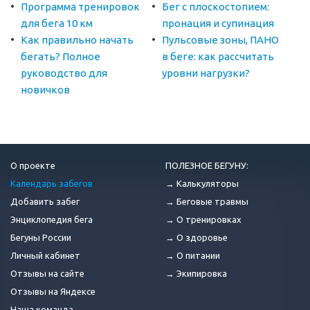
Программа тренировок
Бег с плоскостопием:
для бега 10 км
пронация и супинация
Как правильно начать
Пульсовые зоны, ПАНО
бегать? Полное
в беге: как рассчитать
руководство для
уровни нагрузки?
новичков
О проекте
ПОЛЕЗНОЕ БЕГУНУ:
Календарь забегов
→ Калькуляторы
Добавить забег
→ Беговые травмы
Энциклопедия бега
→ О тренировках
Бегуны России
→ О здоровье
Личный кабинет
→ О питании
Отзывы на сайте
→ Экипировка
Отзывы на Яндексе
Наша команда