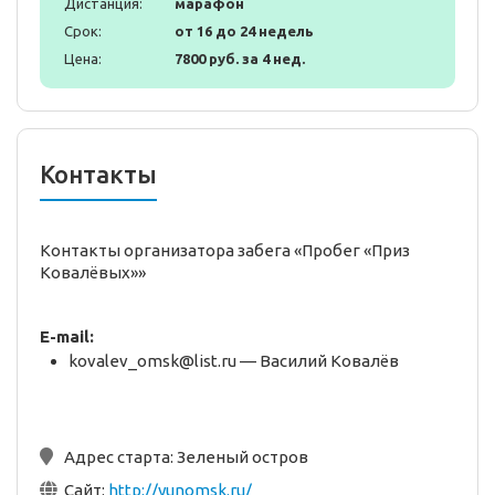
Дистанция:
марафон
Срок:
от 16 до 24 недель
Цена:
7800 руб. за 4 нед.
Контакты
Контакты организатора забега «Пробег «Приз
Ковалёвых»»
E-mail:
kovalev_omsk@list.ru — Василий Ковалёв
Адрес старта:
Зеленый остров
Сайт:
http://yunomsk.ru/