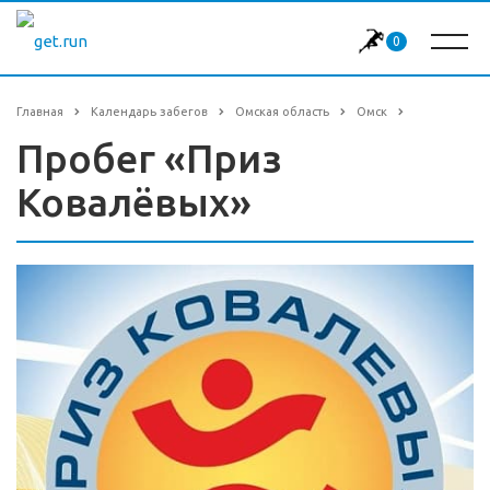
0
Главная
Календарь забегов
Омская область
Омск
Пробег «Приз
Ковалёвых»