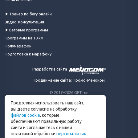
★ Тренер по бегу онлайн
Видео-консультация
★ Беговые программы
Программы на 10 км
Полумарафон
Подготовка к марафону
Разработка сайта
Продвижение сайта: Промо-Меноком
© 2017–2026 GET.run
Все права защищены.
Продолжая использовать наш сайт,
Сделано с ❤ бегунами
вы даете согласие на обработку
для бегунов
файлов cookie
, которые
Телеграм-канал Get.run
обеспечивают правильную работу
Беговой чат в Телеграм
сайта и соглашаетесь с нашей
политикой обработки
персональных
info@get.run