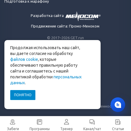
Подготовка к марафону
Разработка сайта
Продвижение сайта: Промо-Меноком
© 2017–2026 GET.run
Все права защищены.
Продолжая использовать наш сайт,
Сделано с ❤ бегунами
вы даете согласие на обработку
для бегунов
файлов cookie
, которые
Телеграм-канал Get.run
обеспечивают правильную работу
Беговой чат в Телеграм
сайта и соглашаетесь с нашей
политикой обработки
персональных
info@get.run
данных
.
ПОНЯТНО
Политика конфиденциальности
Пользовательское соглашение
Уведомление о рисках и ограничение ответственности
Забеги
Программы
Тренер
Канал/чат
Статьи