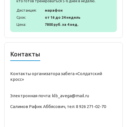
кто готов тренироваться 5-6 дней в неделю.
Дистанция:
марафон
Срок:
от 16 до 24 недель
Цена:
7800 руб. за 4 нед.
Контакты
Контакты организатора забега «Солдатский
кросс»
Электронная почта: klb_avega@mail.ru
Салимов Рафик Аббясович, тел: 8 926 271-02-70