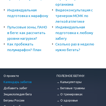
организма
Индивидуальная
Видеоконсультация с
подготовка к марафону
тренером МСМК по
легкой атлетике
Пульсовые зоны, ПАНО
Индивидуальная
в беге: как рассчитать
подготовка к любому
уровни нагрузки?
забегу
Как пробежать
Сколько раз в неделю
полумарафон? План
нужно бегать?
О проекте
ПОЛЕЗНОЕ БЕГУНУ:
Календарь забегов
→ Калькуляторы
Добавить забег
→ Беговые травмы
Энциклопедия бега
→ О тренировках
Бегуны России
→ О здоровье