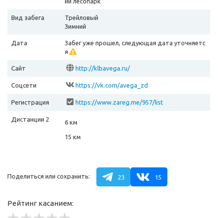
ий лесопарк
Вид забега
Трейловый
Зимний
Дата
Забег уже прошел, следующая дата уточняетс
я
Сайт
http://klbavega.ru/
Соцсети
https://vk.com/avega_zd
Регистрация
https://www.zareg.me/957/list
Дистанции 2
6 км
15 км
Поделиться или сохранить:
23
15
Рейтинг касанием: